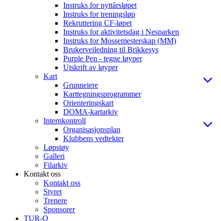
Instruks for nyttårsløpet
Instruks for treningsløp
Rekruttering CF-løpet
Instruks for aktivitetsdag i Nesparken
Instruks for Mossemesterskap (MM)
Brukerveiledning til Brikkesys
Purple Pen - tegne løyper
Utskrift av løyper
Kart
Grunneiere
Karttegningsprogrammer
Orienteringskart
DOMA-kartarkiv
Internkontroll
Organisasjonsplan
Klubbens vedtekter
Løpstøy
Galleri
Filarkiv
Kontakt oss
Kontakt oss
Styret
Trenere
Sponsorer
TUR-O