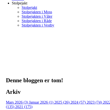
Stolpejakt
Stolpejakt
Stolpejakten i Moss
Stolpejakten i Våler
Stolpejakten i Råde
Stolpejakten i Vestby
Denne bloggen er tom!
Arkiv
Mars 2026 (3)
Januar 2026 (1)
2025 (26)
2024 (57)
2023 (74)
202
(135)
2021 (175)