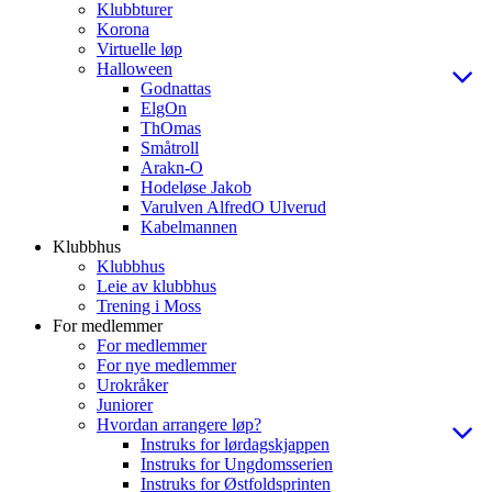
Klubbturer
Korona
Virtuelle løp
Halloween
Godnattas
ElgOn
ThOmas
Småtroll
Arakn-O
Hodeløse Jakob
Varulven AlfredO Ulverud
Kabelmannen
Klubbhus
Klubbhus
Leie av klubbhus
Trening i Moss
For medlemmer
For medlemmer
For nye medlemmer
Urokråker
Juniorer
Hvordan arrangere løp?
Instruks for lørdagskjappen
Instruks for Ungdomsserien
Instruks for Østfoldsprinten