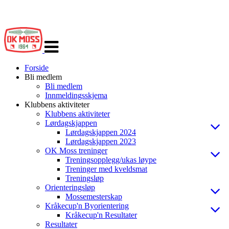
Veksle
navigasjon
Forside
Bli medlem
Bli medlem
Innmeldingsskjema
Klubbens aktiviteter
Klubbens aktiviteter
Lørdagskjappen
Lørdagskjappen 2024
Lørdagskjappen 2023
OK Moss treninger
Treningsopplegg/ukas løype
Treninger med kveldsmat
Treningsløp
Orienteringsløp
Mossemesterskap
Kråkecup'n Byorientering
Kråkecup'n Resultater
Resultater