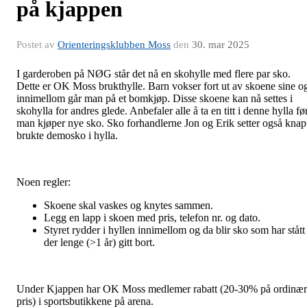
på kjappen
Postet av
Orienteringsklubben Moss
den
30. mar 2025
I garderoben på NØG står det nå en skohylle med flere par sko.
Dette er OK Moss brukthylle. Barn vokser fort ut av skoene sine o
innimellom går man på et bomkjøp. Disse skoene kan nå settes i
skohylla for andres glede. Anbefaler alle å ta en titt i denne hylla fø
man kjøper nye sko. Sko forhandlerne Jon og Erik setter også knap
brukte demosko i hylla.
Noen regler:
Skoene skal vaskes og knytes sammen.
Legg en lapp i skoen med pris, telefon nr. og dato.
Styret rydder i hyllen innimellom og da blir sko som har stått
der lenge (>1 år) gitt bort.
Under Kjappen har OK Moss medlemer rabatt (20-30% på ordinær
pris) i sportsbutikkene på arena.