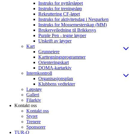
Instruks for nyttårsløpet
Instruks for treningsløp
Rekruttering CF-løpet
Instruks for aktivitetsdag i Nesparken
Instruks for Mossemesterskap (MM)
Brukerveiledning til Brikkesys
Purple Pen - tegne løyper
Utskrift av løyper
Kart
Grunneiere
Karttegningsprogrammer
Orienteringskart
DOMA-kartarkiv
Internkontroll
Organisasjonsplan
Klubbens vedtekter
Løpstøy
Galleri
Filarkiv
Kontakt oss
Kontakt oss
Styret
Trenere
Sponsorer
TUR-O