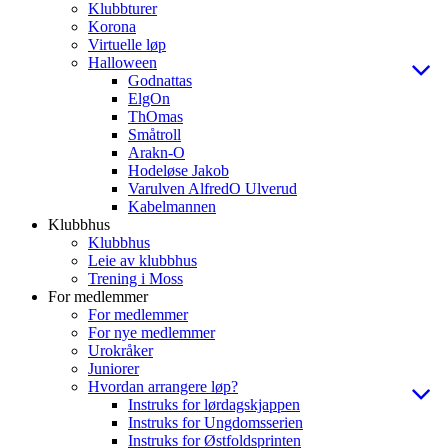
Klubbturer
Korona
Virtuelle løp
Halloween
Godnattas
ElgOn
ThOmas
Småtroll
Arakn-O
Hodeløse Jakob
Varulven AlfredO Ulverud
Kabelmannen
Klubbhus
Klubbhus
Leie av klubbhus
Trening i Moss
For medlemmer
For medlemmer
For nye medlemmer
Urokråker
Juniorer
Hvordan arrangere løp?
Instruks for lørdagskjappen
Instruks for Ungdomsserien
Instruks for Østfoldsprinten