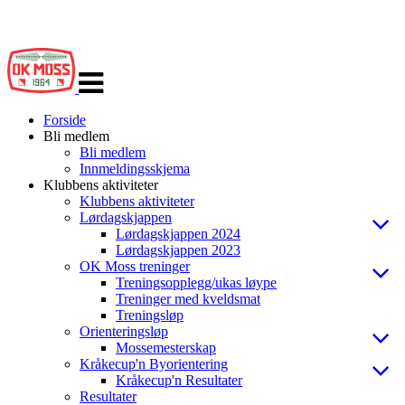
Veksle
navigasjon
Forside
Bli medlem
Bli medlem
Innmeldingsskjema
Klubbens aktiviteter
Klubbens aktiviteter
Lørdagskjappen
Lørdagskjappen 2024
Lørdagskjappen 2023
OK Moss treninger
Treningsopplegg/ukas løype
Treninger med kveldsmat
Treningsløp
Orienteringsløp
Mossemesterskap
Kråkecup'n Byorientering
Kråkecup'n Resultater
Resultater