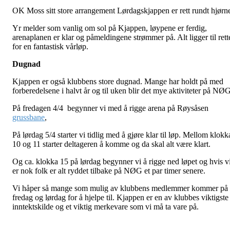
OK Moss sitt store arrangement Lørdagskjappen er rett rundt hjørn
Yr melder som vanlig om sol på Kjappen, løypene er ferdig,
arenaplanen er klar og påmeldingene strømmer på. Alt ligger til rett
for en fantastisk vårløp.
Dugnad
Kjappen er også klubbens store dugnad. Mange har holdt på med
forberedelsene i halvt år og til uken blir det mye aktiviteter på NØG
På fredagen 4/4 begynner vi med å rigge arena på Røysåsen
grussbane
,
På lørdag 5/4 starter vi tidlig med å gjøre klar til løp. Mellom klokk
10 og 11 starter deltageren å komme og da skal alt være klart.
Og ca. klokka 15 på lørdag begynner vi å rigge ned løpet og hvis v
er nok folk er alt ryddet tilbake på NØG et par timer senere.
Vi håper så mange som mulig av klubbens medlemmer kommer på
fredag og lørdag for å hjelpe til. Kjappen er en av klubbes viktigste
inntektskilde og et viktig merkevare som vi må ta vare på.