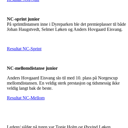
NC-sprint junior
På sprintdistansen inne i Dyreparken ble det premieplasser til både
Johan Haugstvedt, Selmer Løken og Anders Hovgaard Eisvang.
Resultat NC-Sprint
NC-mellomdistanse junior
Anders Hovgaard Eisvang slo til med 10. plass på Norgescup
mellomdistansen. En veldig sterk prestasjon og tidsmessig ikke
veldig langt bak de beste.
Resultat NC-Mellom
Ledere/ sjåfør på turen var Tonje Holm og Øyvind Løken