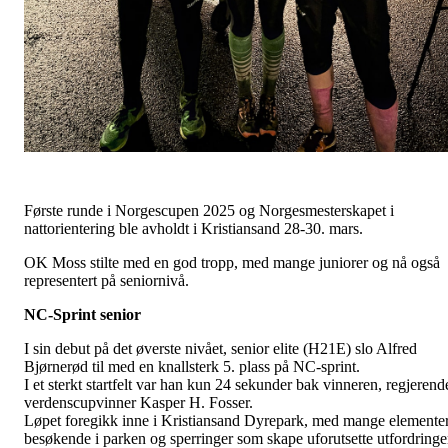
Første runde i Norgescupen 2025 og Norgesmesterskapet i
nattorientering ble avholdt i Kristiansand 28-30. mars.
OK Moss stilte med en god tropp, med mange juniorer og nå også
representert på seniornivå.
NC-Sprint senior
I sin debut på det øverste nivået, senior elite (H21E) slo Alfred
Bjørnerød til med en knallsterk 5. plass på NC-sprint.
I et sterkt startfelt var han kun 24 sekunder bak vinneren, regjerend
verdenscupvinner Kasper H. Fosser.
Løpet foregikk inne i Kristiansand Dyrepark, med mange elementer
besøkende i parken og sperringer som skape uforutsette utfordringe