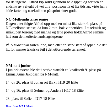
for deltagerne. Alfred løp solid gjennom hele løpet, og foruten en
endring av veivalg på vei til 3. post som ga et lite tidstap, viste han 
både farten og o-teknikken på sprint sitter godt.
NC-Mellomdistanse senior
Dagen etter fulgte Alfred opp med en minst like sterk 6. plass på
NC-mellomdistanse, da kun 2 min. bak vinnertiden. I et teknisk og
småkupert terreng med mange og tette poster holdt Alfred samme
fart som de meriterte landslagsløperne.
På NM-natt var farten inne, men etter en sterk start på løpet, ble det
litt for mange tekniske feil i det utfordrende terrenget.
NM-natt junior
I
juniorklassene ble det i sterke startfelt en knallsterk 9. plass på
Emma Aune Jakobsen på NM-natt.
14. og 26. plass til Johan og Birk i H19-20 Elite
14. og 16. plass til Selmer og Anders i H17-18 Elite
23. plass til Sofie i D17-18 Elite
Resultat NM-Natt