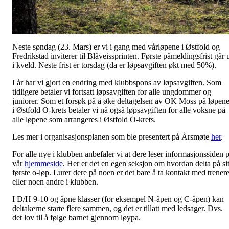
Neste søndag (23. Mars) er vi i gang med vårløpene i Østfold og
Fredrikstad inviterer til Blåveissprinten. Første påmeldingsfrist går 
i kveld. Neste frist er torsdag (da er løpsavgiften økt med 50%).
I år har vi gjort en endring med klubbspons av løpsavgiften. Som
tidligere betaler vi fortsatt løpsavgiften for alle ungdommer og
juniorer. Som et forsøk på å øke deltagelsen av OK Moss på løpen
i Østfold O-krets betaler vi nå også løpsavgiften for alle voksne på
alle løpene som arrangeres i Østfold O-krets.
Les mer i organisasjonsplanen som ble presentert på Årsmøte
her
.
For alle nye i klubben anbefaler vi at dere leser informasjonssiden 
vår
hjemmeside
. Her er det en egen seksjon om hvordan delta på sit
første o-løp. Lurer dere på noen er det bare å ta kontakt med trener
eller noen andre i klubben.
I D/H 9-10 og åpne klasser (for eksempel N-åpen og C-åpen) kan
deltakerne starte flere sammen, og det er tillatt med ledsager. Dvs.
det lov til å følge barnet gjennom løypa.