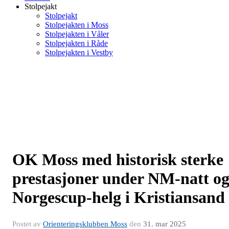
Stolpejakt
Stolpejakt
Stolpejakten i Moss
Stolpejakten i Våler
Stolpejakten i Råde
Stolpejakten i Vestby
OK Moss med historisk sterke
prestasjoner under NM-natt o
Norgescup-helg i Kristiansand
Postet av
Orienteringsklubben Moss
den
31. mar 2025