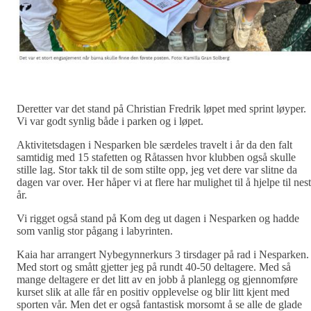
Deretter var det stand på Christian Fredrik løpet med sprint løyper.
Vi var godt synlig både i parken og i løpet.
Aktivitetsdagen i Nesparken ble særdeles travelt i år da den falt
samtidig med 15 stafetten og Råtassen hvor klubben også skulle
stille lag. Stor takk til de som stilte opp, jeg vet dere var slitne da
dagen var over. Her håper vi at flere har mulighet til å hjelpe til nes
år.
Vi rigget også stand på Kom deg ut dagen i Nesparken og hadde
som vanlig stor pågang i labyrinten.
Kaia har arrangert Nybegynnerkurs 3 tirsdager på rad i Nesparken.
Med stort og smått gjetter jeg på rundt 40-50 deltagere. Med så
mange deltagere er det litt av en jobb å planlegg og gjennomføre
kurset slik at alle får en positiv opplevelse og blir litt kjent med
sporten vår. Men det er også fantastisk morsomt å se alle de glade