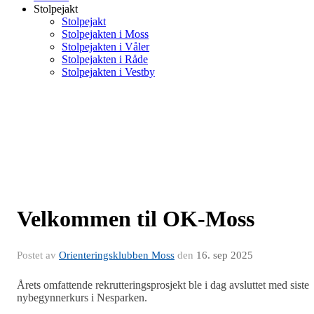
Stolpejakt
Stolpejakt
Stolpejakten i Moss
Stolpejakten i Våler
Stolpejakten i Råde
Stolpejakten i Vestby
Velkommen til OK-Moss
Postet av
Orienteringsklubben Moss
den
16. sep 2025
Årets omfattende rekrutteringsprosjekt ble i dag avsluttet med siste
nybegynnerkurs i Nesparken.