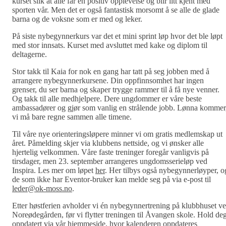
kurset slik at alle får en positiv opplevelse og blir litt kjent med
sporten vår. Men det er også fantastisk morsomt å se alle de glade
barna og de voksne som er med og leker.
På siste nybegynnerkurs var det et mini sprint løp hvor det ble løpt
med stor innsats. Kurset med avsluttet med kake og diplom til
deltagerne.
Stor takk til Kaia for nok en gang har tatt på seg jobben med å
arrangere nybegynnerkursene. Din oppfinnsomhet har ingen
grenser, du ser barna og skaper trygge rammer til å få nye venner.
Og takk til alle medhjelpere. Dere ungdommer er våre beste
ambassadører og gjør som vanlig en strålende jobb. Lønna kommer
vi må bare regne sammen alle timene.
Til våre nye orienteringsløpere minner vi om gratis medlemskap ut
året. Påmelding skjer via klubbens nettside, og vi ønsker alle
hjertelig velkommen. Våre faste treninger foregår vanligvis på
tirsdager, men 23. september arrangeres ungdomsserieløp ved
Inspira. Les mer om løpet
her
. Her tilbys også nybegynnerløyper, o
de som ikke har Eventor-bruker kan melde seg på via e-post til
leder@ok-moss.no
.
Etter høstferien avholder vi én nybegynnertrening på klubbhuset v
Noreødegården, før vi flytter treningen til Åvangen skole. Hold de
oppdatert via vår hjemmeside, hvor kalenderen oppdateres