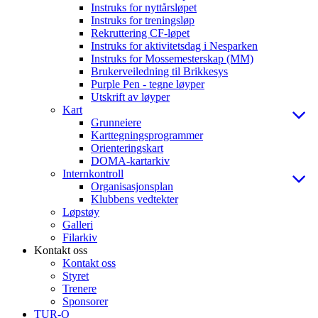
Instruks for nyttårsløpet
Instruks for treningsløp
Rekruttering CF-løpet
Instruks for aktivitetsdag i Nesparken
Instruks for Mossemesterskap (MM)
Brukerveiledning til Brikkesys
Purple Pen - tegne løyper
Utskrift av løyper
Kart
Grunneiere
Karttegningsprogrammer
Orienteringskart
DOMA-kartarkiv
Internkontroll
Organisasjonsplan
Klubbens vedtekter
Løpstøy
Galleri
Filarkiv
Kontakt oss
Kontakt oss
Styret
Trenere
Sponsorer
TUR-O