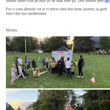
sikkert finner svar på mye av de man lurer på. Den finnere dere
her
For vi som allerede vet at vi driver med den beste sporten, ta godt
imot våre nye medlemmer.
Morten