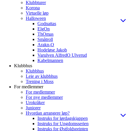
Klubbturer
Korona
Virtuelle løp
Halloween
Godnattas
ElgOn
ThOmas
Småtroll
Arakn-O
Hodeløse Jakob
Varulven AlfredO Ulverud
Kabelmannen
Klubbhus
Klubbhus
Leie av klubbhus
Trening i Moss
For medlemmer
For medlemmer
For nye medlemmer
Urokråker
Juniorer
Hvordan arrangere løp?
Instruks for lørdagskjappen
Instruks for Ungdomsserien
Instruks for Østfoldsprinten