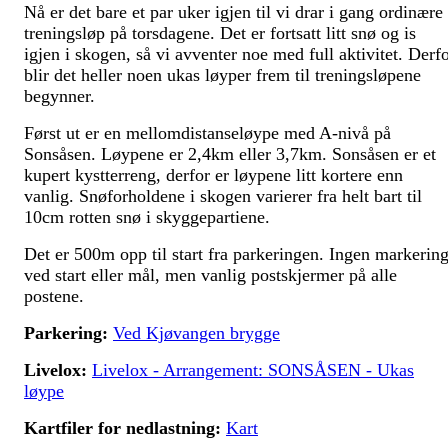
Nå er det bare et par uker igjen til vi drar i gang ordinære
treningsløp på torsdagene. Det er fortsatt litt snø og is
igjen i skogen, så vi avventer noe med full aktivitet. Derf
blir det heller noen ukas løyper frem til treningsløpene
begynner.
Først ut er en mellomdistanseløype med A-nivå på
Sonsåsen. Løypene er 2,4km eller 3,7km. Sonsåsen er et
kupert kystterreng, derfor er løypene litt kortere enn
vanlig. Snøforholdene i skogen varierer fra helt bart til
10cm rotten snø i skyggepartiene.
Det er 500m opp til start fra parkeringen. Ingen markerin
ved start eller mål, men vanlig postskjermer på alle
postene.
Parkering:
Ved Kjøvangen brygge
Livelox:
Livelox - Arrangement: SONSÅSEN - Ukas
løype
Kartfiler for nedlastning:
Kart