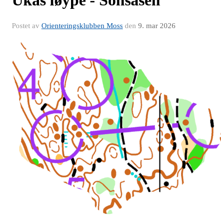
Ukas løype - Sonsåsen
Postet av
Orienteringsklubben Moss
den
9. mar 2026