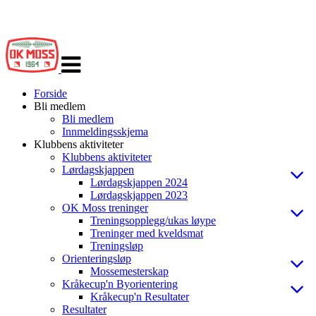
Veksle
navigasjon
Forside
Bli medlem
Bli medlem
Innmeldingsskjema
Klubbens aktiviteter
Klubbens aktiviteter
Lørdagskjappen
Lørdagskjappen 2024
Lørdagskjappen 2023
OK Moss treninger
Treningsopplegg/ukas løype
Treninger med kveldsmat
Treningsløp
Orienteringsløp
Mossemesterskap
Kråkecup'n Byorientering
Kråkecup'n Resultater
Resultater