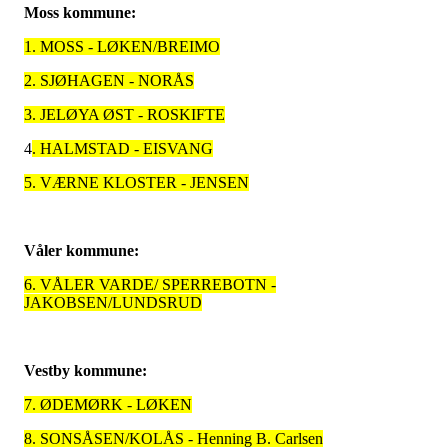
Moss kommune:
1. MOSS - LØKEN/BREIMO
2. SJØHAGEN - NORÅS
3. JELØYA ØST - ROSKIFTE
4
. HALMSTAD - EISVANG
5. VÆRNE KLOSTER - JENSEN
Våler kommune:
6. VÅLER VARDE/ SPERREBOTN -
JAKOBSEN/LUNDSRUD
Vestby kommune:
7. ØDEMØRK - LØKEN
8. SONSÅSEN/KOLÅS - Henning B. Carlsen