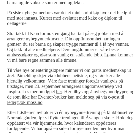
barna og de voksne som er med og leker.
På siste nybegynnerkurs var det et mini sprint løp hvor det ble løpt
med stor innsats. Kurset med avsluttet med kake og diplom til
deltagerne.
Stor takk til Kaia for nok en gang har tatt på seg jobben med å
arrangere nybegynnerkursene. Din oppfinnsomhet har ingen
grenser, du ser barna og skaper trygge rammer til å få nye venner.
Og takk til alle medhjelpere. Dere ungdommer er våre beste
ambassadører og gjør som vanlig en strålende jobb. Lønna kommer
vi må bare regne sammen alle timene.
Til våre nye orienteringsløpere minner vi om gratis medlemskap ut
året. Påmelding skjer via klubbens nettside, og vi ønsker alle
hjertelig velkommen. Våre faste treninger foregår vanligvis på
tirsdager, men 23. september arrangeres ungdomsserieløp ved
Inspira. Les mer om løpet
her
. Her tilbys også nybegynnerløyper, o
de som ikke har Eventor-bruker kan melde seg på via e-post til
leder@ok-moss.no
.
Etter høstferien avholder vi én nybegynnertrening på klubbhuset v
Noreødegården, før vi flytter treningen til Åvangen skole. Hold de
oppdatert via vår hjemmeside, hvor kalenderen oppdateres
fortløpende. Vi har også en siden for nye medlemmer hvor man