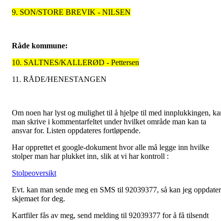
9. SON/STORE BREVIK - NILSEN
Råde kommune:
10. SALTNES/KALLERØD - Pettersen
11. RÅDE/HENESTANGEN
Om noen har lyst og mulighet til å hjelpe til med innplukkingen, ka
man skrive i kommentarfeltet under hvilket område man kan ta
ansvar for. Listen oppdateres fortløpende.
Har opprettet et google-dokument hvor alle må legge inn hvilke
stolper man har plukket inn, slik at vi har kontroll :
Stolpeoversikt
Evt. kan man sende meg en SMS til 92039377, så kan jeg oppdate
skjemaet for deg.
Kartfiler fås av meg, send melding til 92039377 for å få tilsendt