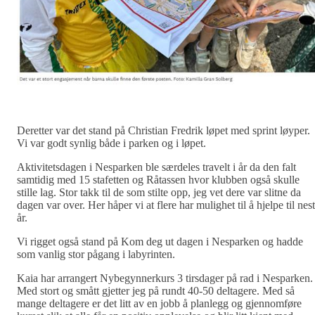
Deretter var det stand på Christian Fredrik løpet med sprint løyper.
Vi var godt synlig både i parken og i løpet.
Aktivitetsdagen i Nesparken ble særdeles travelt i år da den falt
samtidig med 15 stafetten og Råtassen hvor klubben også skulle
stille lag. Stor takk til de som stilte opp, jeg vet dere var slitne da
dagen var over. Her håper vi at flere har mulighet til å hjelpe til nes
år.
Vi rigget også stand på Kom deg ut dagen i Nesparken og hadde
som vanlig stor pågang i labyrinten.
Kaia har arrangert Nybegynnerkurs 3 tirsdager på rad i Nesparken.
Med stort og smått gjetter jeg på rundt 40-50 deltagere. Med så
mange deltagere er det litt av en jobb å planlegg og gjennomføre