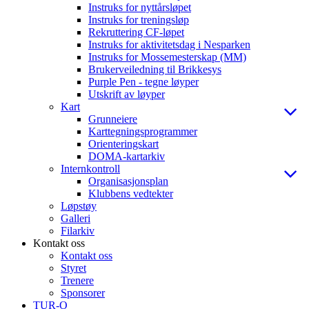
Instruks for nyttårsløpet
Instruks for treningsløp
Rekruttering CF-løpet
Instruks for aktivitetsdag i Nesparken
Instruks for Mossemesterskap (MM)
Brukerveiledning til Brikkesys
Purple Pen - tegne løyper
Utskrift av løyper
Kart
Grunneiere
Karttegningsprogrammer
Orienteringskart
DOMA-kartarkiv
Internkontroll
Organisasjonsplan
Klubbens vedtekter
Løpstøy
Galleri
Filarkiv
Kontakt oss
Kontakt oss
Styret
Trenere
Sponsorer
TUR-O