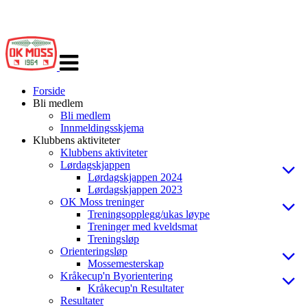
Veksle
navigasjon
Forside
Bli medlem
Bli medlem
Innmeldingsskjema
Klubbens aktiviteter
Klubbens aktiviteter
Lørdagskjappen
Lørdagskjappen 2024
Lørdagskjappen 2023
OK Moss treninger
Treningsopplegg/ukas løype
Treninger med kveldsmat
Treningsløp
Orienteringsløp
Mossemesterskap
Kråkecup'n Byorientering
Kråkecup'n Resultater
Resultater