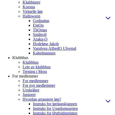
Klubbturer
Korona
Virtuelle løp
Halloween
Godnattas
ElgOn
ThOmas
Småtroll
Arakn-O
Hodeløse Jakob
Varulven AlfredO Ulverud
Kabelmannen
Klubbhus
Klubbhus
Leie av klubbhus
Trening i Moss
For medlemmer
For medlemmer
For nye medlemmer
Urokråker
Juniorer
Hvordan arrangere løp?
Instruks for lørdagskjappen
Instruks for Ungdomsserien
Instruks for Østfoldsprinten