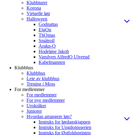
Klubbturer
Korona
Virtuelle løp
Halloween
Godnattas
ElgOn
ThOmas
Småtroll
Arakn-O
Hodeløse Jakob
Varulven AlfredO Ulverud
Kabelmannen
Klubbhus
Klubbhus
Leie av klubbhus
Trening i Moss
For medlemmer
For medlemmer
For nye medlemmer
Urokråker
Juniorer
Hvordan arrangere løp?
Instruks for lørdagskjappen
Instruks for Ungdomsserien
Instruks for Østfoldsprinten