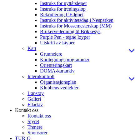
Instruks for nyttårsløpet
Instruks for treningsløp
Rekruttering CF-løpet
Instruks for aktivitetsdag i Nesparken
Instruks for Mossemesterskap (MM)
Brukerveiledning til Brikkesys
Purple Pen - tegne løyper
Utskrift av løyper
Kart
Grunneiere
Karttegningsprogrammer
Orienteringskart
DOMA-kartarkiv
Internkontroll
Organisasjonsplan
Klubbens vedtekter
Løpstøy
Galleri
Filarkiv
Kontakt oss
Kontakt oss
Styret
Trenere
Sponsorer
TUR-O