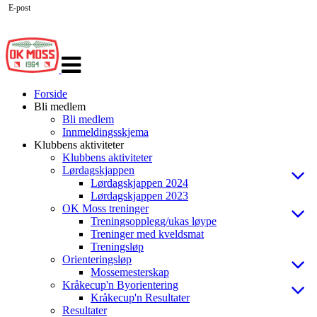
E-post
Veksle
navigasjon
Forside
Bli medlem
Bli medlem
Innmeldingsskjema
Klubbens aktiviteter
Klubbens aktiviteter
Lørdagskjappen
Lørdagskjappen 2024
Lørdagskjappen 2023
OK Moss treninger
Treningsopplegg/ukas løype
Treninger med kveldsmat
Treningsløp
Orienteringsløp
Mossemesterskap
Kråkecup'n Byorientering
Kråkecup'n Resultater
Resultater