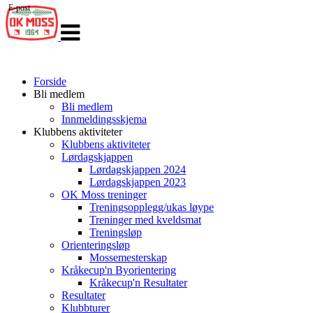
E-post
Veksle
navigasjon
Forside
Bli medlem
Bli medlem
Innmeldingsskjema
Klubbens aktiviteter
Klubbens aktiviteter
Lørdagskjappen
Lørdagskjappen 2024
Lørdagskjappen 2023
OK Moss treninger
Treningsopplegg/ukas løype
Treninger med kveldsmat
Treningsløp
Orienteringsløp
Mossemesterskap
Kråkecup'n Byorientering
Kråkecup'n Resultater
Resultater
Klubbturer