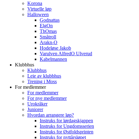
Korona
Virtuelle løp
Halloween
Godnattas
ElgOn
ThOmas
Småtroll
Arakn-O
Hodeløse Jakob
Varulven AlfredO Ulverud
Kabelmannen
Klubbhus
Klubbhus
Leie av klubbhus
Trening i Moss
For medlemmer
For medlemmer
For nye medlemmer
Urokråker
Juniorer
Hvordan arrangere løp?
Instruks for lørdagskjappen
Instruks for Ungdomsserien
Instruks for Østfoldsprinten
Instruks for nyttårsløpet