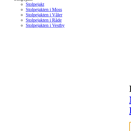
Stolpejakt
Stolpejakten i Moss
Stolpejakten i Våler
Stolpejakten i Råde
Stolpejakten i Vestby