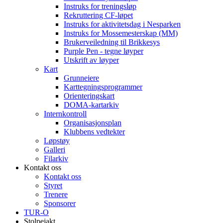
Instruks for treningsløp
Rekruttering CF-løpet
Instruks for aktivitetsdag i Nesparken
Instruks for Mossemesterskap (MM)
Brukerveiledning til Brikkesys
Purple Pen - tegne løyper
Utskrift av løyper
Kart
Grunneiere
Karttegningsprogrammer
Orienteringskart
DOMA-kartarkiv
Internkontroll
Organisasjonsplan
Klubbens vedtekter
Løpstøy
Galleri
Filarkiv
Kontakt oss
Kontakt oss
Styret
Trenere
Sponsorer
TUR-O
Stolpejakt