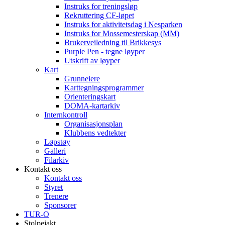
Instruks for treningsløp
Rekruttering CF-løpet
Instruks for aktivitetsdag i Nesparken
Instruks for Mossemesterskap (MM)
Brukerveiledning til Brikkesys
Purple Pen - tegne løyper
Utskrift av løyper
Kart
Grunneiere
Karttegningsprogrammer
Orienteringskart
DOMA-kartarkiv
Internkontroll
Organisasjonsplan
Klubbens vedtekter
Løpstøy
Galleri
Filarkiv
Kontakt oss
Kontakt oss
Styret
Trenere
Sponsorer
TUR-O
Stolpejakt