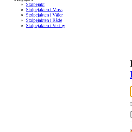
Stolpejakt
Stolpejakten i Moss
Stolpejakten i Våler
Stolpejakten i Råde
Stolpejakten i Vestby