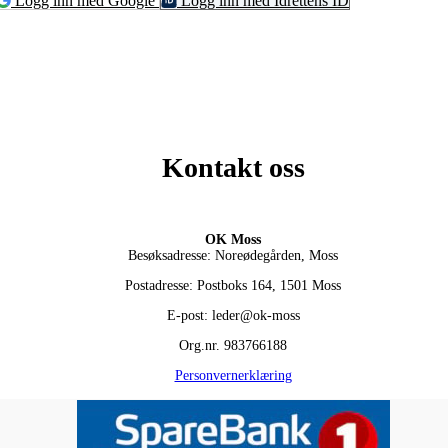
Logg inn med Google
Logg inn med Idrettens ID
Kontakt oss
OK Moss
Besøksadresse: Noreødegården, Moss
Postadresse: Postboks 164, 1501 Moss
E-post: leder@ok-moss
Org.nr. 983766188
Personvernerklæring