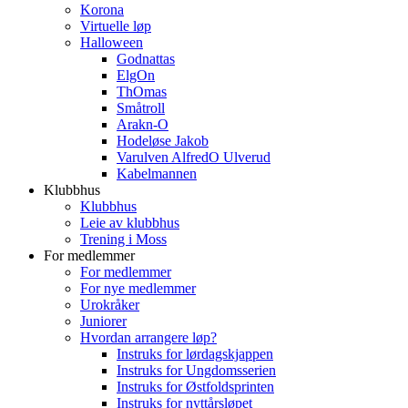
Korona
Virtuelle løp
Halloween
Godnattas
ElgOn
ThOmas
Småtroll
Arakn-O
Hodeløse Jakob
Varulven AlfredO Ulverud
Kabelmannen
Klubbhus
Klubbhus
Leie av klubbhus
Trening i Moss
For medlemmer
For medlemmer
For nye medlemmer
Urokråker
Juniorer
Hvordan arrangere løp?
Instruks for lørdagskjappen
Instruks for Ungdomsserien
Instruks for Østfoldsprinten
Instruks for nyttårsløpet