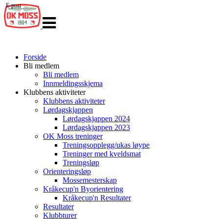
E-post
Veksle
navigasjon
Forside
Bli medlem
Bli medlem
Innmeldingsskjema
Klubbens aktiviteter
Klubbens aktiviteter
Lørdagskjappen
Lørdagskjappen 2024
Lørdagskjappen 2023
OK Moss treninger
Treningsopplegg/ukas løype
Treninger med kveldsmat
Treningsløp
Orienteringsløp
Mossemesterskap
Kråkecup'n Byorientering
Kråkecup'n Resultater
Resultater
Klubbturer