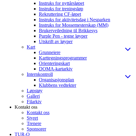
Instruks for nyttårsløpet
Instruks for treningsløp
Rekruttering CF-løpet
Instruks for aktivitetsdag i Nesparken
Instruks for Mossemesterskap (MM)
Brukerveiledning til Brikkesys
Purple Pen - tegne løyper
Utskrift av løyper
Kart
Grunneiere
Karttegningsprogrammer
Orienteringskart
DOMA-kartarkiv
Internkontroll
Organisasjonsplan
Klubbens vedtekter
Løpstøy
Galleri
Filarkiv
Kontakt oss
Kontakt oss
Styret
Trenere
Sponsorer
TUR-O