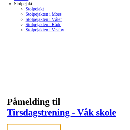
Stolpejakt
Stolpejakt
Stolpejakten i Moss
Stolpejakten i Våler
Stolpejakten i Råde
Stolpejakten i Vestby
Påmelding til
Tirsdagstrening - Våk skole