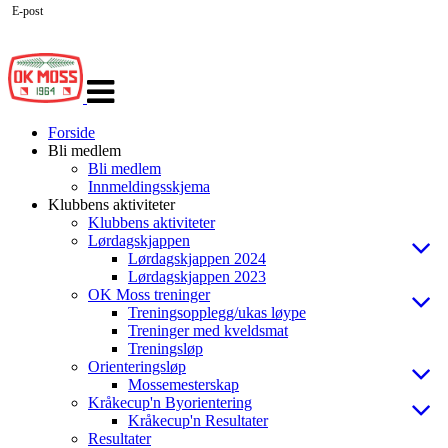
E-post
Veksle
navigasjon
Forside
Bli medlem
Bli medlem
Innmeldingsskjema
Klubbens aktiviteter
Klubbens aktiviteter
Lørdagskjappen
Lørdagskjappen 2024
Lørdagskjappen 2023
OK Moss treninger
Treningsopplegg/ukas løype
Treninger med kveldsmat
Treningsløp
Orienteringsløp
Mossemesterskap
Kråkecup'n Byorientering
Kråkecup'n Resultater
Resultater