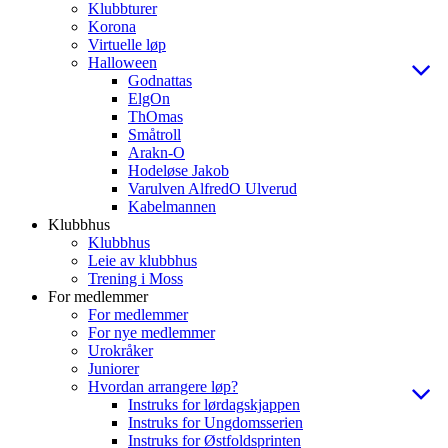
Klubbturer
Korona
Virtuelle løp
Halloween
Godnattas
ElgOn
ThOmas
Småtroll
Arakn-O
Hodeløse Jakob
Varulven AlfredO Ulverud
Kabelmannen
Klubbhus
Klubbhus
Leie av klubbhus
Trening i Moss
For medlemmer
For medlemmer
For nye medlemmer
Urokråker
Juniorer
Hvordan arrangere løp?
Instruks for lørdagskjappen
Instruks for Ungdomsserien
Instruks for Østfoldsprinten