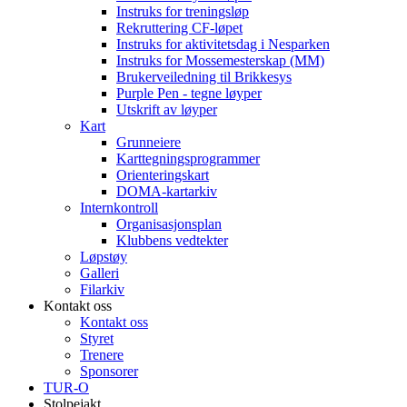
Instruks for treningsløp
Rekruttering CF-løpet
Instruks for aktivitetsdag i Nesparken
Instruks for Mossemesterskap (MM)
Brukerveiledning til Brikkesys
Purple Pen - tegne løyper
Utskrift av løyper
Kart
Grunneiere
Karttegningsprogrammer
Orienteringskart
DOMA-kartarkiv
Internkontroll
Organisasjonsplan
Klubbens vedtekter
Løpstøy
Galleri
Filarkiv
Kontakt oss
Kontakt oss
Styret
Trenere
Sponsorer
TUR-O
Stolpejakt