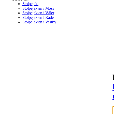
Stolpejakt
Stolpejakten i Moss
Stolpejakten i Våler
Stolpejakten i Råde
Stolpejakten i Vestby