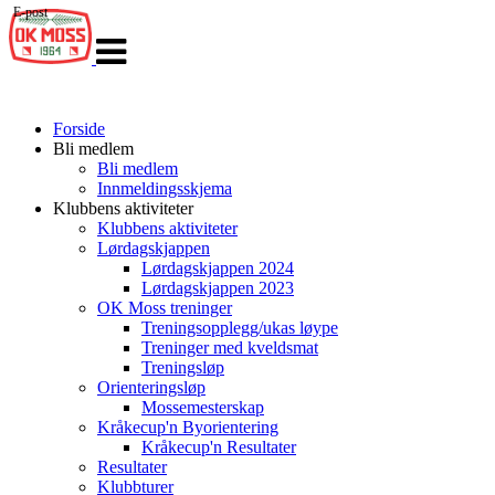
E-post
Veksle
navigasjon
Forside
Bli medlem
Bli medlem
Innmeldingsskjema
Klubbens aktiviteter
Klubbens aktiviteter
Lørdagskjappen
Lørdagskjappen 2024
Lørdagskjappen 2023
OK Moss treninger
Treningsopplegg/ukas løype
Treninger med kveldsmat
Treningsløp
Orienteringsløp
Mossemesterskap
Kråkecup'n Byorientering
Kråkecup'n Resultater
Resultater
Klubbturer