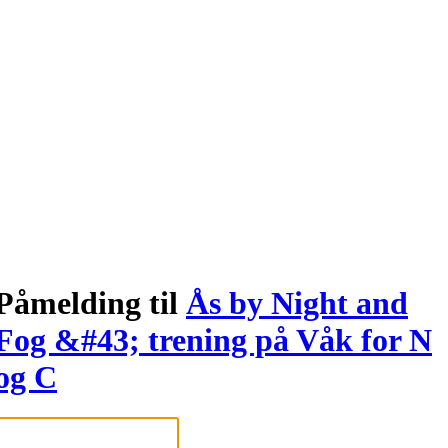
Påmelding til
Ås by Night and
Fog &#43; trening på Våk for N
og C