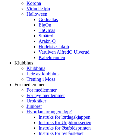
Korona
Virtuelle løp
Halloween
Godnattas
ElgOn
ThOmas
Småtroll
Arakn-O
Hodeløse Jakob
Varulven AlfredO Ulverud
Kabelmannen
Klubbhus
Klubbhus
Leie av klubbhus
Trening i Moss
For medlemmer
For medlemmer
For nye medlemmer
Urokråker
Juniorer
Hvordan arrangere løp?
Instruks for lørdagskjappen
Instruks for Ungdomsserien
Instruks for Østfoldsprinten
Instruks for nyttårsløpet