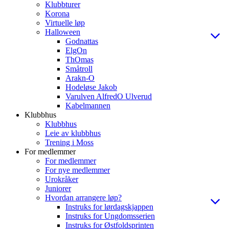
Klubbturer
Korona
Virtuelle løp
Halloween
Godnattas
ElgOn
ThOmas
Småtroll
Arakn-O
Hodeløse Jakob
Varulven AlfredO Ulverud
Kabelmannen
Klubbhus
Klubbhus
Leie av klubbhus
Trening i Moss
For medlemmer
For medlemmer
For nye medlemmer
Urokråker
Juniorer
Hvordan arrangere løp?
Instruks for lørdagskjappen
Instruks for Ungdomsserien
Instruks for Østfoldsprinten