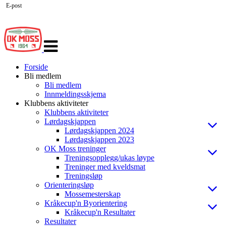
E-post
Veksle
navigasjon
Forside
Bli medlem
Bli medlem
Innmeldingsskjema
Klubbens aktiviteter
Klubbens aktiviteter
Lørdagskjappen
Lørdagskjappen 2024
Lørdagskjappen 2023
OK Moss treninger
Treningsopplegg/ukas løype
Treninger med kveldsmat
Treningsløp
Orienteringsløp
Mossemesterskap
Kråkecup'n Byorientering
Kråkecup'n Resultater
Resultater