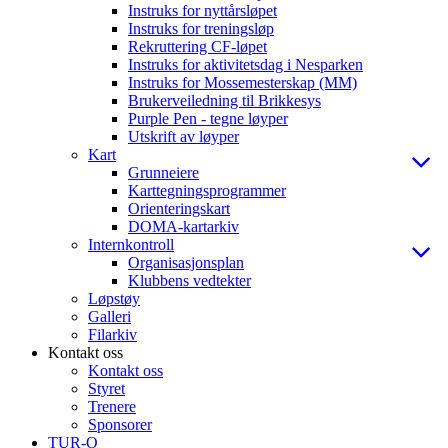
Instruks for nyttårsløpet
Instruks for treningsløp
Rekruttering CF-løpet
Instruks for aktivitetsdag i Nesparken
Instruks for Mossemesterskap (MM)
Brukerveiledning til Brikkesys
Purple Pen - tegne løyper
Utskrift av løyper
Kart
Grunneiere
Karttegningsprogrammer
Orienteringskart
DOMA-kartarkiv
Internkontroll
Organisasjonsplan
Klubbens vedtekter
Løpstøy
Galleri
Filarkiv
Kontakt oss
Kontakt oss
Styret
Trenere
Sponsorer
TUR-O