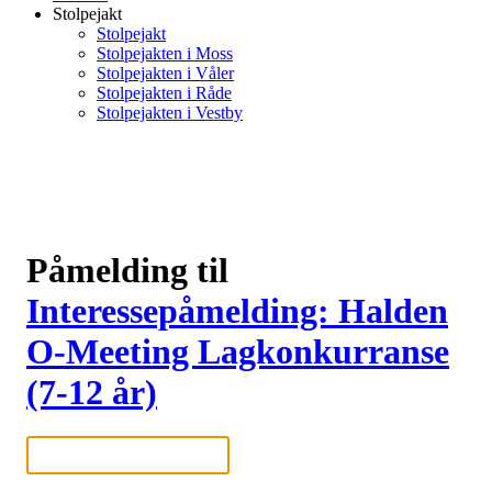
Stolpejakt
Stolpejakt
Stolpejakten i Moss
Stolpejakten i Våler
Stolpejakten i Råde
Stolpejakten i Vestby
Påmelding til
Interessepåmelding: Halden
O-Meeting Lagkonkurranse
(7-12 år)