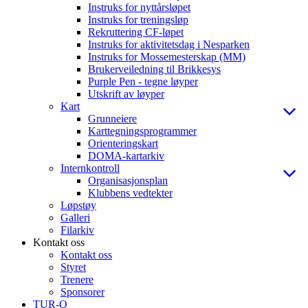
Instruks for nyttårsløpet
Instruks for treningsløp
Rekruttering CF-løpet
Instruks for aktivitetsdag i Nesparken
Instruks for Mossemesterskap (MM)
Brukerveiledning til Brikkesys
Purple Pen - tegne løyper
Utskrift av løyper
Kart
Grunneiere
Karttegningsprogrammer
Orienteringskart
DOMA-kartarkiv
Internkontroll
Organisasjonsplan
Klubbens vedtekter
Løpstøy
Galleri
Filarkiv
Kontakt oss
Kontakt oss
Styret
Trenere
Sponsorer
TUR-O