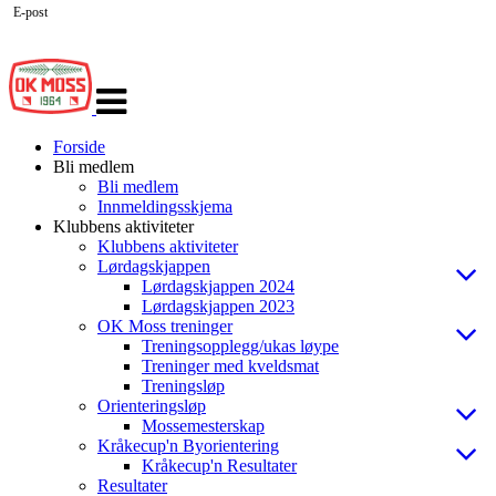
E-post
Veksle
navigasjon
Forside
Bli medlem
Bli medlem
Innmeldingsskjema
Klubbens aktiviteter
Klubbens aktiviteter
Lørdagskjappen
Lørdagskjappen 2024
Lørdagskjappen 2023
OK Moss treninger
Treningsopplegg/ukas løype
Treninger med kveldsmat
Treningsløp
Orienteringsløp
Mossemesterskap
Kråkecup'n Byorientering
Kråkecup'n Resultater
Resultater