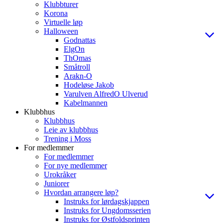
Klubbturer
Korona
Virtuelle løp
Halloween
Godnattas
ElgOn
ThOmas
Småtroll
Arakn-O
Hodeløse Jakob
Varulven AlfredO Ulverud
Kabelmannen
Klubbhus
Klubbhus
Leie av klubbhus
Trening i Moss
For medlemmer
For medlemmer
For nye medlemmer
Urokråker
Juniorer
Hvordan arrangere løp?
Instruks for lørdagskjappen
Instruks for Ungdomsserien
Instruks for Østfoldsprinten