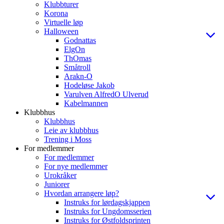
Klubbturer
Korona
Virtuelle løp
Halloween
Godnattas
ElgOn
ThOmas
Småtroll
Arakn-O
Hodeløse Jakob
Varulven AlfredO Ulverud
Kabelmannen
Klubbhus
Klubbhus
Leie av klubbhus
Trening i Moss
For medlemmer
For medlemmer
For nye medlemmer
Urokråker
Juniorer
Hvordan arrangere løp?
Instruks for lørdagskjappen
Instruks for Ungdomsserien
Instruks for Østfoldsprinten