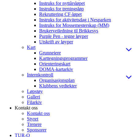
Instruks for nyttårsløpet
Instruks for treningsløp
Rekruttering CF-løpet
Instruks for aktivitetsdag i Nesparken
Instruks for Mossemesterskap (MM)
Brukerveiledning til Brikkesys
Purple Pen - tegne løyper
Utskrift av løyper
Kart
Grunneiere
Karttegningsprogrammer
Orienteringskart
DOMA-kartarkiv
Internkontroll
Organisasjonsplan
Klubbens vedtekter
Løpstøy
Galleri
Filarkiv
Kontakt oss
Kontakt oss
Styret
Trenere
Sponsorer
TUR-O