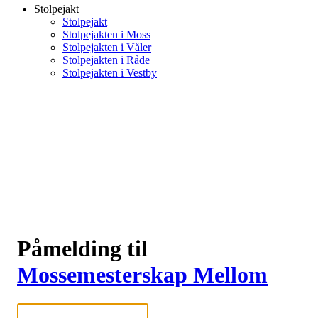
Stolpejakt
Stolpejakt
Stolpejakten i Moss
Stolpejakten i Våler
Stolpejakten i Råde
Stolpejakten i Vestby
Påmelding til
Mossemesterskap Mellom