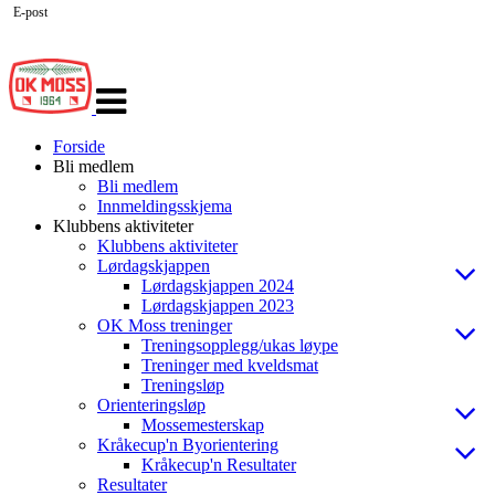
E-post
Veksle
navigasjon
Forside
Bli medlem
Bli medlem
Innmeldingsskjema
Klubbens aktiviteter
Klubbens aktiviteter
Lørdagskjappen
Lørdagskjappen 2024
Lørdagskjappen 2023
OK Moss treninger
Treningsopplegg/ukas løype
Treninger med kveldsmat
Treningsløp
Orienteringsløp
Mossemesterskap
Kråkecup'n Byorientering
Kråkecup'n Resultater
Resultater