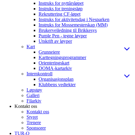
Instruks for nyttårsløpet
Instruks for treningsløp
Rekruttering CF-løpet
Instruks for aktivitetsdag i Nesparken
Instruks for Mossemesterskap (MM)
Brukerveiledning til Brikkesys
Purple Pen - tegne løyper
Utskrift av løyper
Kart
Grunneiere
Karttegningsprogrammer
Orienteringskart
DOMA-kartarkiv
Internkontroll
Organisasjonsplan
Klubbens vedtekter
Løpstøy
Galleri
Filarkiv
Kontakt oss
Kontakt oss
Styret
Trenere
Sponsorer
TUR-O