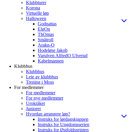
Klubbturer
Korona
Virtuelle løp
Halloween
Godnattas
ElgOn
ThOmas
Småtroll
Arakn-O
Hodeløse Jakob
Varulven AlfredO Ulverud
Kabelmannen
Klubbhus
Klubbhus
Leie av klubbhus
Trening i Moss
For medlemmer
For medlemmer
For nye medlemmer
Urokråker
Juniorer
Hvordan arrangere løp?
Instruks for lørdagskjappen
Instruks for Ungdomsserien
Instruks for Østfoldsprinten