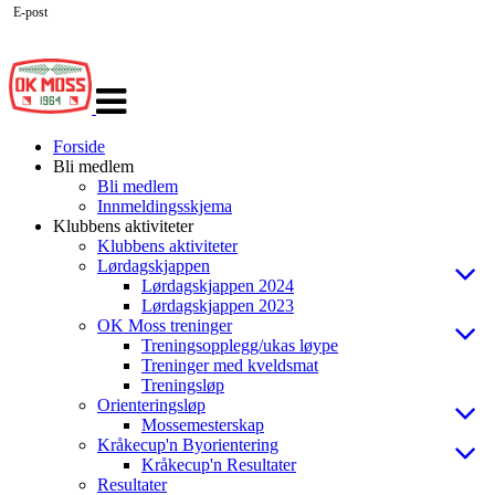
E-post
Veksle
navigasjon
Forside
Bli medlem
Bli medlem
Innmeldingsskjema
Klubbens aktiviteter
Klubbens aktiviteter
Lørdagskjappen
Lørdagskjappen 2024
Lørdagskjappen 2023
OK Moss treninger
Treningsopplegg/ukas løype
Treninger med kveldsmat
Treningsløp
Orienteringsløp
Mossemesterskap
Kråkecup'n Byorientering
Kråkecup'n Resultater
Resultater