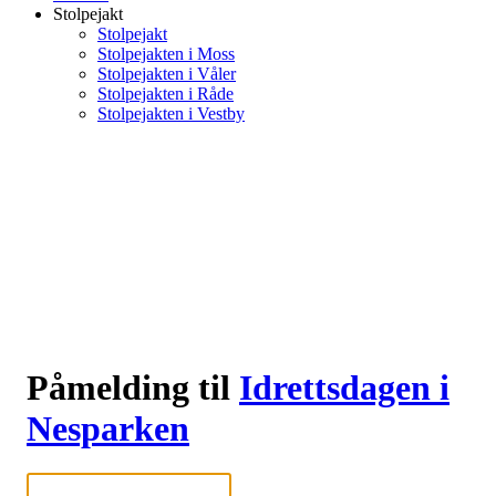
Stolpejakt
Stolpejakt
Stolpejakten i Moss
Stolpejakten i Våler
Stolpejakten i Råde
Stolpejakten i Vestby
Påmelding til
Idrettsdagen i
Nesparken