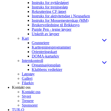
Instruks for nyttårsløpet
Instruks for treningsløp
Rekruttering CF-løpet
Instruks for aktivitetsdag i Nesparken
Instruks for Mossemesterskap (MM)
Brukerveiledning til Brikkesys
Purple Pen - tegne løyper
Utskrift av løyper
Kart
Grunneiere
Karttegningsprogrammer
Orienteringskart
DOMA-kartarkiv
Internkontroll
Organisasjonsplan
Klubbens vedtekter
Løpstøy
Galleri
Filarkiv
Kontakt oss
Kontakt oss
Styret
Trenere
Sponsorer
TUR-O