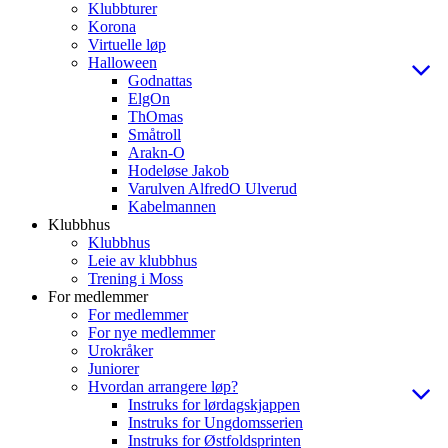
Klubbturer
Korona
Virtuelle løp
Halloween
Godnattas
ElgOn
ThOmas
Småtroll
Arakn-O
Hodeløse Jakob
Varulven AlfredO Ulverud
Kabelmannen
Klubbhus
Klubbhus
Leie av klubbhus
Trening i Moss
For medlemmer
For medlemmer
For nye medlemmer
Urokråker
Juniorer
Hvordan arrangere løp?
Instruks for lørdagskjappen
Instruks for Ungdomsserien
Instruks for Østfoldsprinten