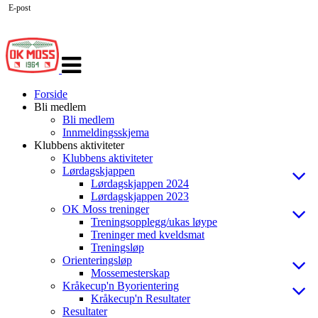
E-post
Veksle
navigasjon
Forside
Bli medlem
Bli medlem
Innmeldingsskjema
Klubbens aktiviteter
Klubbens aktiviteter
Lørdagskjappen
Lørdagskjappen 2024
Lørdagskjappen 2023
OK Moss treninger
Treningsopplegg/ukas løype
Treninger med kveldsmat
Treningsløp
Orienteringsløp
Mossemesterskap
Kråkecup'n Byorientering
Kråkecup'n Resultater
Resultater