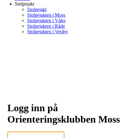
Stolpejakt
Stolpejakt
Stolpejakten i Moss
Stolpejakten i Våler
Stolpejakten i Råde
Stolpejakten i Vestby
Logg inn på
Orienteringsklubben Moss