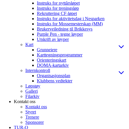
Instruks for nyttårsløpet
Instruks for treningsløp
Rekruttering CF-løpet
Instruks for aktivitetsdag i Nesparken
Instruks for Mossemesterskap (MM)
Brukerveiledning til Brikkesys
Purple Pen - tegne løyper
Utskrift av løyper
Kart
Grunneiere
Karttegningsprogrammer
Orienteringskart
DOMA-kartarkiv
Internkontroll
Organisasjonsplan
Klubbens vedtekter
Løpstøy
Galleri
Filarkiv
Kontakt oss
Kontakt oss
Styret
Trenere
Sponsorer
TUR-O