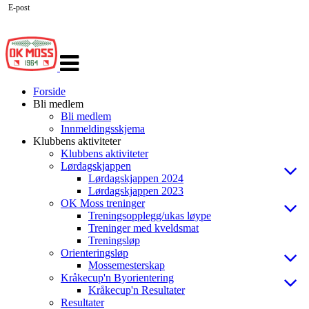
E-post
Veksle
navigasjon
Forside
Bli medlem
Bli medlem
Innmeldingsskjema
Klubbens aktiviteter
Klubbens aktiviteter
Lørdagskjappen
Lørdagskjappen 2024
Lørdagskjappen 2023
OK Moss treninger
Treningsopplegg/ukas løype
Treninger med kveldsmat
Treningsløp
Orienteringsløp
Mossemesterskap
Kråkecup'n Byorientering
Kråkecup'n Resultater
Resultater