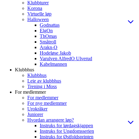
Klubbturer
Korona
Virtuelle løp
Halloween
Godnattas
ElgOn
ThOmas
Småtroll
Arakn-O
Hodeløse Jakob
Varulven AlfredO Ulverud
Kabelmannen
Klubbhus
Klubbhus
Leie av klubbhus
Trening i Moss
For medlemmer
For medlemmer
For nye medlemmer
Urokråker
Juniorer
Hvordan arrangere løp?
Instruks for lørdagskjappen
Instruks for Ungdomsserien
Instruks for Østfoldsprinten