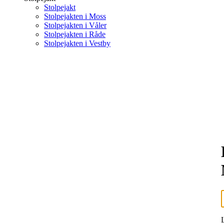
Stolpejakt
Stolpejakten i Moss
Stolpejakten i Våler
Stolpejakten i Råde
Stolpejakten i Vestby