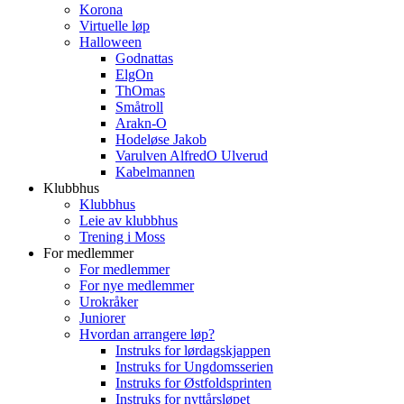
Korona
Virtuelle løp
Halloween
Godnattas
ElgOn
ThOmas
Småtroll
Arakn-O
Hodeløse Jakob
Varulven AlfredO Ulverud
Kabelmannen
Klubbhus
Klubbhus
Leie av klubbhus
Trening i Moss
For medlemmer
For medlemmer
For nye medlemmer
Urokråker
Juniorer
Hvordan arrangere løp?
Instruks for lørdagskjappen
Instruks for Ungdomsserien
Instruks for Østfoldsprinten
Instruks for nyttårsløpet