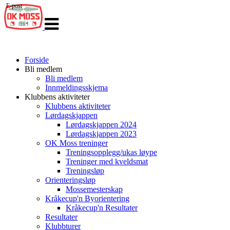
E-post
Veksle
navigasjon
Forside
Bli medlem
Bli medlem
Innmeldingsskjema
Klubbens aktiviteter
Klubbens aktiviteter
Lørdagskjappen
Lørdagskjappen 2024
Lørdagskjappen 2023
OK Moss treninger
Treningsopplegg/ukas løype
Treninger med kveldsmat
Treningsløp
Orienteringsløp
Mossemesterskap
Kråkecup'n Byorientering
Kråkecup'n Resultater
Resultater
Klubbturer