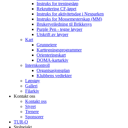
Instruks for treningsløp
Rekruttering CF-løpet
Instruks for aktivitetsdag i Nesparken
Instruks for Mossemesterskap (MM)
Brukerveiledning til Brikkesys
Purple Pen - tegne løyper
Utskrift av løyper
Kart
Grunneiere
Karttegningsprogrammer
Orienteringskart
DOMA-kartarkiv
Internkontroll
Organisasjonsplan
Klubbens vedtekter
Løpstøy
Galleri
Filarkiv
Kontakt oss
Kontakt oss
Styret
Trenere
Sponsorer
TUR-O
Stolpejakt