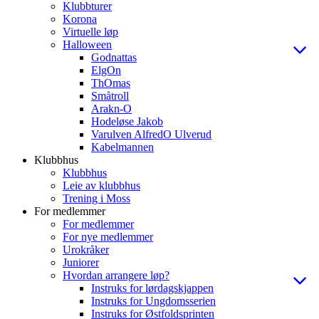
Klubbturer
Korona
Virtuelle løp
Halloween
Godnattas
ElgOn
ThOmas
Småtroll
Arakn-O
Hodeløse Jakob
Varulven AlfredO Ulverud
Kabelmannen
Klubbhus
Klubbhus
Leie av klubbhus
Trening i Moss
For medlemmer
For medlemmer
For nye medlemmer
Urokråker
Juniorer
Hvordan arrangere løp?
Instruks for lørdagskjappen
Instruks for Ungdomsserien
Instruks for Østfoldsprinten