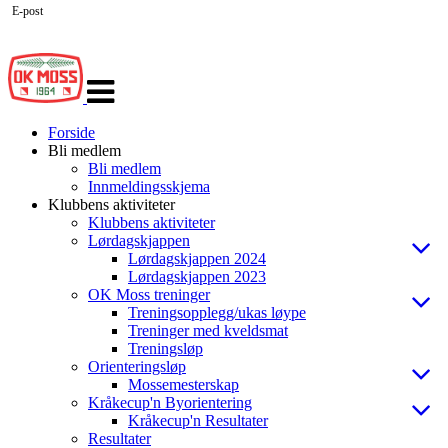
E-post
Veksle
navigasjon
Forside
Bli medlem
Bli medlem
Innmeldingsskjema
Klubbens aktiviteter
Klubbens aktiviteter
Lørdagskjappen
Lørdagskjappen 2024
Lørdagskjappen 2023
OK Moss treninger
Treningsopplegg/ukas løype
Treninger med kveldsmat
Treningsløp
Orienteringsløp
Mossemesterskap
Kråkecup'n Byorientering
Kråkecup'n Resultater
Resultater