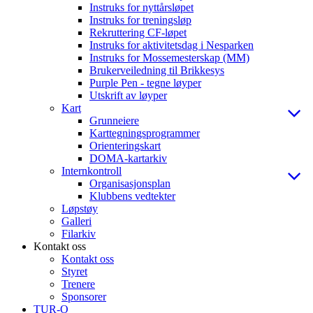
Instruks for nyttårsløpet
Instruks for treningsløp
Rekruttering CF-løpet
Instruks for aktivitetsdag i Nesparken
Instruks for Mossemesterskap (MM)
Brukerveiledning til Brikkesys
Purple Pen - tegne løyper
Utskrift av løyper
Kart
Grunneiere
Karttegningsprogrammer
Orienteringskart
DOMA-kartarkiv
Internkontroll
Organisasjonsplan
Klubbens vedtekter
Løpstøy
Galleri
Filarkiv
Kontakt oss
Kontakt oss
Styret
Trenere
Sponsorer
TUR-O