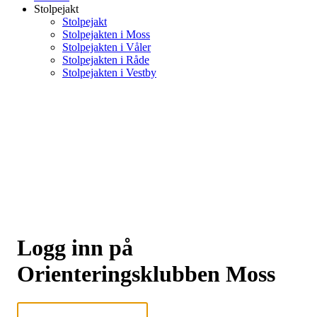
Stolpejakt
Stolpejakt
Stolpejakten i Moss
Stolpejakten i Våler
Stolpejakten i Råde
Stolpejakten i Vestby
Logg inn på
Orienteringsklubben Moss