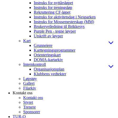
Instruks for nyttårsløpet
Instruks for treningsløp
Rekruttering CF-løpet
Instruks for aktivitetsdag i Nesparken
Instruks for Mossemesterskap (MM)
Brukerveiledning til Brikkesys
Purple Pen - tegne løyper
Utskrift av løyper
Kart
Grunneiere
Karttegningsprogrammer
Orienteringskart
DOMA-kartarkiv
Internkontroll
Organisasjonsplan
Klubbens vedtekter
Løpstøy
Galleri
Filarkiv
Kontakt oss
Kontakt oss
Styret
Trenere
Sponsorer
TUR-O