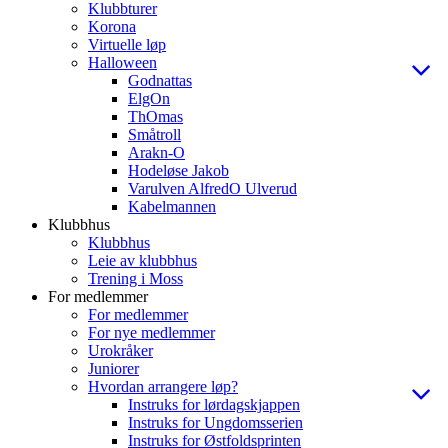
Klubbturer
Korona
Virtuelle løp
Halloween
Godnattas
ElgOn
ThOmas
Småtroll
Arakn-O
Hodeløse Jakob
Varulven AlfredO Ulverud
Kabelmannen
Klubbhus
Klubbhus
Leie av klubbhus
Trening i Moss
For medlemmer
For medlemmer
For nye medlemmer
Urokråker
Juniorer
Hvordan arrangere løp?
Instruks for lørdagskjappen
Instruks for Ungdomsserien
Instruks for Østfoldsprinten