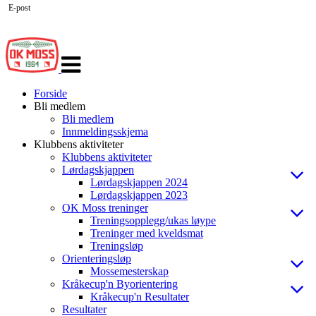
E-post
Veksle
navigasjon
Forside
Bli medlem
Bli medlem
Innmeldingsskjema
Klubbens aktiviteter
Klubbens aktiviteter
Lørdagskjappen
Lørdagskjappen 2024
Lørdagskjappen 2023
OK Moss treninger
Treningsopplegg/ukas løype
Treninger med kveldsmat
Treningsløp
Orienteringsløp
Mossemesterskap
Kråkecup'n Byorientering
Kråkecup'n Resultater
Resultater