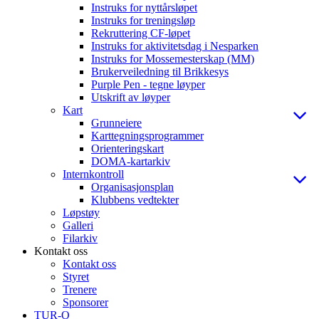
Instruks for nyttårsløpet
Instruks for treningsløp
Rekruttering CF-løpet
Instruks for aktivitetsdag i Nesparken
Instruks for Mossemesterskap (MM)
Brukerveiledning til Brikkesys
Purple Pen - tegne løyper
Utskrift av løyper
Kart
Grunneiere
Karttegningsprogrammer
Orienteringskart
DOMA-kartarkiv
Internkontroll
Organisasjonsplan
Klubbens vedtekter
Løpstøy
Galleri
Filarkiv
Kontakt oss
Kontakt oss
Styret
Trenere
Sponsorer
TUR-O