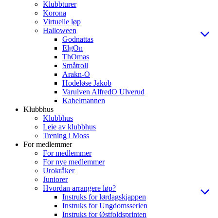
Klubbturer
Korona
Virtuelle løp
Halloween
Godnattas
ElgOn
ThOmas
Småtroll
Arakn-O
Hodeløse Jakob
Varulven AlfredO Ulverud
Kabelmannen
Klubbhus
Klubbhus
Leie av klubbhus
Trening i Moss
For medlemmer
For medlemmer
For nye medlemmer
Urokråker
Juniorer
Hvordan arrangere løp?
Instruks for lørdagskjappen
Instruks for Ungdomsserien
Instruks for Østfoldsprinten