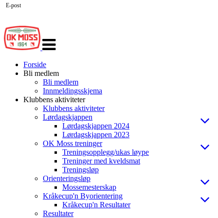
E-post
Veksle
navigasjon
Forside
Bli medlem
Bli medlem
Innmeldingsskjema
Klubbens aktiviteter
Klubbens aktiviteter
Lørdagskjappen
Lørdagskjappen 2024
Lørdagskjappen 2023
OK Moss treninger
Treningsopplegg/ukas løype
Treninger med kveldsmat
Treningsløp
Orienteringsløp
Mossemesterskap
Kråkecup'n Byorientering
Kråkecup'n Resultater
Resultater