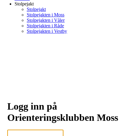
Stolpejakt
Stolpejakt
Stolpejakten i Moss
Stolpejakten i Våler
Stolpejakten i Råde
Stolpejakten i Vestby
Logg inn på
Orienteringsklubben Moss