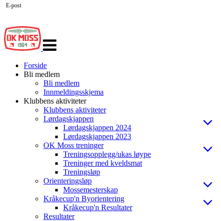
E-post
Veksle
navigasjon
Forside
Bli medlem
Bli medlem
Innmeldingsskjema
Klubbens aktiviteter
Klubbens aktiviteter
Lørdagskjappen
Lørdagskjappen 2024
Lørdagskjappen 2023
OK Moss treninger
Treningsopplegg/ukas løype
Treninger med kveldsmat
Treningsløp
Orienteringsløp
Mossemesterskap
Kråkecup'n Byorientering
Kråkecup'n Resultater
Resultater