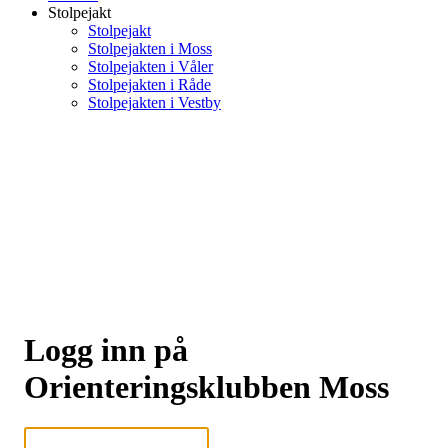
Stolpejakt
Stolpejakt
Stolpejakten i Moss
Stolpejakten i Våler
Stolpejakten i Råde
Stolpejakten i Vestby
Logg inn på
Orienteringsklubben Moss