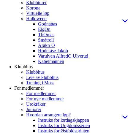
Klubbturer
Korona
Virtuelle løp
Halloween
Godnattas
ElgOn
ThOmas
Småtroll
Arakn-O
Hodeløse Jakob
Varulven AlfredO Ulverud
Kabelmannen
Klubbhus
Klubbhus
Leie av klubbhus
Trening i Moss
For medlemmer
For medlemmer
For nye medlemmer
Urokråker
Juniorer
Hvordan arrangere løp?
Instruks for lørdagskjappen
Instruks for Ungdomsserien
Instruks for Østfoldsprinten