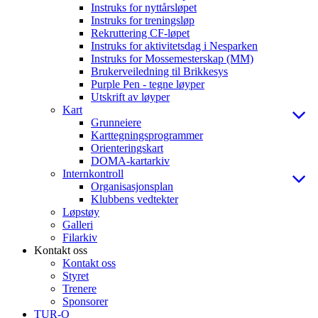
Instruks for nyttårsløpet
Instruks for treningsløp
Rekruttering CF-løpet
Instruks for aktivitetsdag i Nesparken
Instruks for Mossemesterskap (MM)
Brukerveiledning til Brikkesys
Purple Pen - tegne løyper
Utskrift av løyper
Kart
Grunneiere
Karttegningsprogrammer
Orienteringskart
DOMA-kartarkiv
Internkontroll
Organisasjonsplan
Klubbens vedtekter
Løpstøy
Galleri
Filarkiv
Kontakt oss
Kontakt oss
Styret
Trenere
Sponsorer
TUR-O