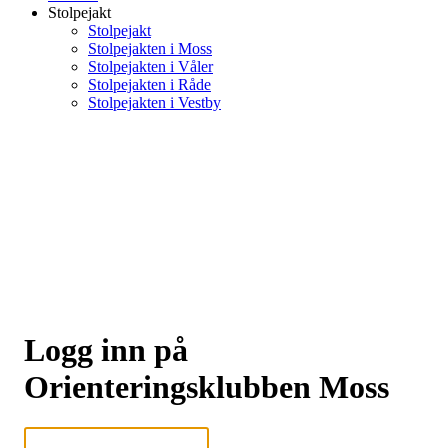
Stolpejakt
Stolpejakt
Stolpejakten i Moss
Stolpejakten i Våler
Stolpejakten i Råde
Stolpejakten i Vestby
Logg inn på
Orienteringsklubben Moss