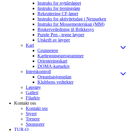
Instruks for nyttårsløpet
Instruks for treningsløp
Rekruttering CF-løpet
Instruks for aktivitetsdag i Nesparken
Instruks for Mossemesterskap (MM)
Brukerveiledning til Brikkesys
Purple Pen - tegne løyper
Utskrift av løyper
Kart
Grunneiere
Karttegningsprogrammer
Orienteringskart
DOMA-kartarkiv
Internkontroll
Organisasjonsplan
Klubbens vedtekter
Løpstøy
Galleri
Filarkiv
Kontakt oss
Kontakt oss
Styret
Trenere
Sponsorer
TUR-O