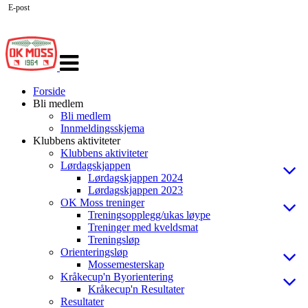
E-post
Veksle
navigasjon
Forside
Bli medlem
Bli medlem
Innmeldingsskjema
Klubbens aktiviteter
Klubbens aktiviteter
Lørdagskjappen
Lørdagskjappen 2024
Lørdagskjappen 2023
OK Moss treninger
Treningsopplegg/ukas løype
Treninger med kveldsmat
Treningsløp
Orienteringsløp
Mossemesterskap
Kråkecup'n Byorientering
Kråkecup'n Resultater
Resultater