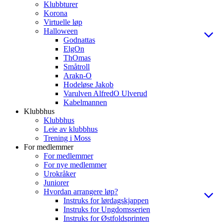
Klubbturer
Korona
Virtuelle løp
Halloween
Godnattas
ElgOn
ThOmas
Småtroll
Arakn-O
Hodeløse Jakob
Varulven AlfredO Ulverud
Kabelmannen
Klubbhus
Klubbhus
Leie av klubbhus
Trening i Moss
For medlemmer
For medlemmer
For nye medlemmer
Urokråker
Juniorer
Hvordan arrangere løp?
Instruks for lørdagskjappen
Instruks for Ungdomsserien
Instruks for Østfoldsprinten