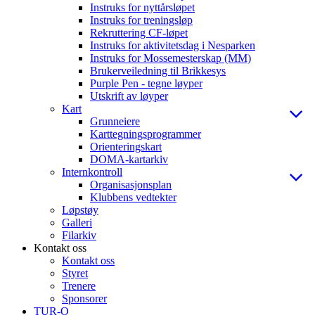
Instruks for nyttårsløpet
Instruks for treningsløp
Rekruttering CF-løpet
Instruks for aktivitetsdag i Nesparken
Instruks for Mossemesterskap (MM)
Brukerveiledning til Brikkesys
Purple Pen - tegne løyper
Utskrift av løyper
Kart
Grunneiere
Karttegningsprogrammer
Orienteringskart
DOMA-kartarkiv
Internkontroll
Organisasjonsplan
Klubbens vedtekter
Løpstøy
Galleri
Filarkiv
Kontakt oss
Kontakt oss
Styret
Trenere
Sponsorer
TUR-O