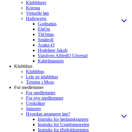
Klubbturer
Korona
Virtuelle løp
Halloween
Godnattas
ElgOn
ThOmas
Småtroll
Arakn-O
Hodeløse Jakob
Varulven AlfredO Ulverud
Kabelmannen
Klubbhus
Klubbhus
Leie av klubbhus
Trening i Moss
For medlemmer
For medlemmer
For nye medlemmer
Urokråker
Juniorer
Hvordan arrangere løp?
Instruks for lørdagskjappen
Instruks for Ungdomsserien
Instruks for Østfoldsprinten