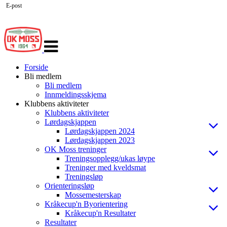
E-post
Veksle
navigasjon
Forside
Bli medlem
Bli medlem
Innmeldingsskjema
Klubbens aktiviteter
Klubbens aktiviteter
Lørdagskjappen
Lørdagskjappen 2024
Lørdagskjappen 2023
OK Moss treninger
Treningsopplegg/ukas løype
Treninger med kveldsmat
Treningsløp
Orienteringsløp
Mossemesterskap
Kråkecup'n Byorientering
Kråkecup'n Resultater
Resultater