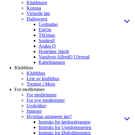
Klubbturer
Korona
Virtuelle løp
Halloween
Godnattas
ElgOn
ThOmas
Småtroll
Arakn-O
Hodeløse Jakob
Varulven AlfredO Ulverud
Kabelmannen
Klubbhus
Klubbhus
Leie av klubbhus
Trening i Moss
For medlemmer
For medlemmer
For nye medlemmer
Urokråker
Juniorer
Hvordan arrangere løp?
Instruks for lørdagskjappen
Instruks for Ungdomsserien
Instruks for Østfoldsprinten