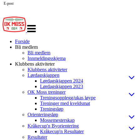
E-post
Veksle
navigasjon
Forside
Bli medlem
Bli medlem
Innmeldingsskjema
Klubbens aktiviteter
Klubbens aktiviteter
Lørdagskjappen
Lørdagskjappen 2024
Lørdagskjappen 2023
OK Moss treninger
Treningsopplegg/ukas løype
Treninger med kveldsmat
Treningsløp
Orienteringsløp
Mossemesterskap
Kråkecup'n Byorientering
Kråkecup'n Resultater
Resultater