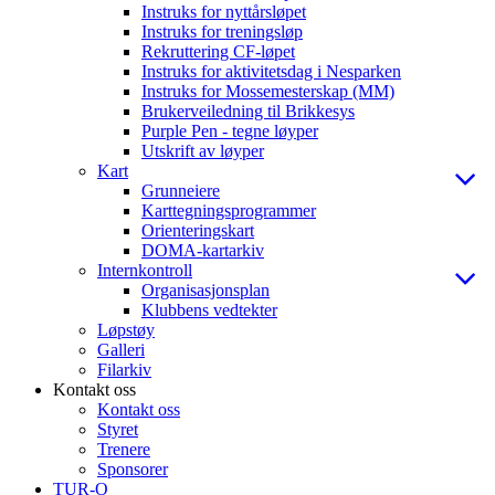
Instruks for nyttårsløpet
Instruks for treningsløp
Rekruttering CF-løpet
Instruks for aktivitetsdag i Nesparken
Instruks for Mossemesterskap (MM)
Brukerveiledning til Brikkesys
Purple Pen - tegne løyper
Utskrift av løyper
Kart
Grunneiere
Karttegningsprogrammer
Orienteringskart
DOMA-kartarkiv
Internkontroll
Organisasjonsplan
Klubbens vedtekter
Løpstøy
Galleri
Filarkiv
Kontakt oss
Kontakt oss
Styret
Trenere
Sponsorer
TUR-O