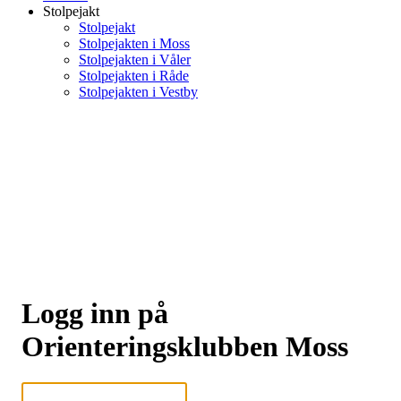
Stolpejakt
Stolpejakt
Stolpejakten i Moss
Stolpejakten i Våler
Stolpejakten i Råde
Stolpejakten i Vestby
Logg inn på
Orienteringsklubben Moss