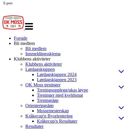
E-post
Veksle
navigasjon
Forside
Bli medlem
Bli medlem
Innmeldingsskjema
Klubbens aktiviteter
Klubbens aktiviteter
Lørdagskjappen
Lørdagskjappen 2024
Lørdagskjappen 2023
OK Moss treninger
Treningsopplegg/ukas løype
Treninger med kveldsmat
Treningsløp
Orienteringsløp
Mossemesterskap
Kråkecup'n Byorientering
Kråkecup'n Resultater
Resultater