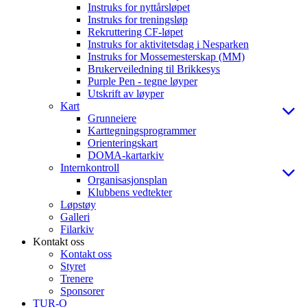
Instruks for nyttårsløpet
Instruks for treningsløp
Rekruttering CF-løpet
Instruks for aktivitetsdag i Nesparken
Instruks for Mossemesterskap (MM)
Brukerveiledning til Brikkesys
Purple Pen - tegne løyper
Utskrift av løyper
Kart
Grunneiere
Karttegningsprogrammer
Orienteringskart
DOMA-kartarkiv
Internkontroll
Organisasjonsplan
Klubbens vedtekter
Løpstøy
Galleri
Filarkiv
Kontakt oss
Kontakt oss
Styret
Trenere
Sponsorer
TUR-O