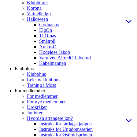
Klubbturer
Korona
Virtuelle løp
Halloween
Godnattas
ElgOn
ThOmas
Småtroll
Arakn-O
Hodeløse Jakob
Varulven AlfredO Ulverud
Kabelmannen
Klubbhus
Klubbhus
Leie av klubbhus
Trening i Moss
For medlemmer
For medlemmer
For nye medlemmer
Urokråker
Juniorer
Hvordan arrangere løp?
Instruks for lørdagskjappen
Instruks for Ungdomsserien
Instruks for Østfoldsprinten