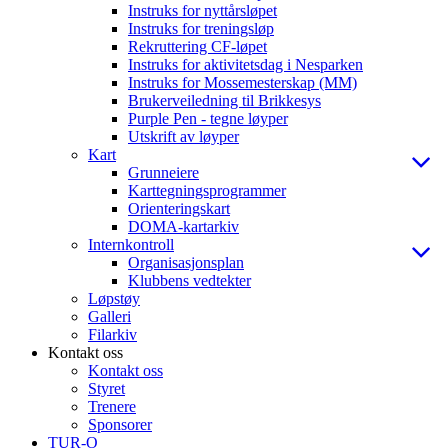
Instruks for nyttårsløpet
Instruks for treningsløp
Rekruttering CF-løpet
Instruks for aktivitetsdag i Nesparken
Instruks for Mossemesterskap (MM)
Brukerveiledning til Brikkesys
Purple Pen - tegne løyper
Utskrift av løyper
Kart
Grunneiere
Karttegningsprogrammer
Orienteringskart
DOMA-kartarkiv
Internkontroll
Organisasjonsplan
Klubbens vedtekter
Løpstøy
Galleri
Filarkiv
Kontakt oss
Kontakt oss
Styret
Trenere
Sponsorer
TUR-O