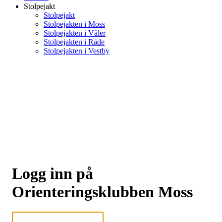
Stolpejakt
Stolpejakt
Stolpejakten i Moss
Stolpejakten i Våler
Stolpejakten i Råde
Stolpejakten i Vestby
Logg inn på
Orienteringsklubben Moss