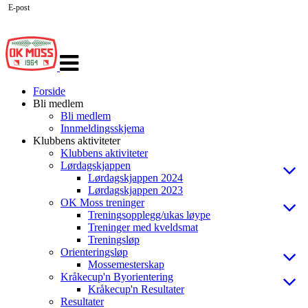
E-post
Veksle
navigasjon
Forside
Bli medlem
Bli medlem
Innmeldingsskjema
Klubbens aktiviteter
Klubbens aktiviteter
Lørdagskjappen
Lørdagskjappen 2024
Lørdagskjappen 2023
OK Moss treninger
Treningsopplegg/ukas løype
Treninger med kveldsmat
Treningsløp
Orienteringsløp
Mossemesterskap
Kråkecup'n Byorientering
Kråkecup'n Resultater
Resultater