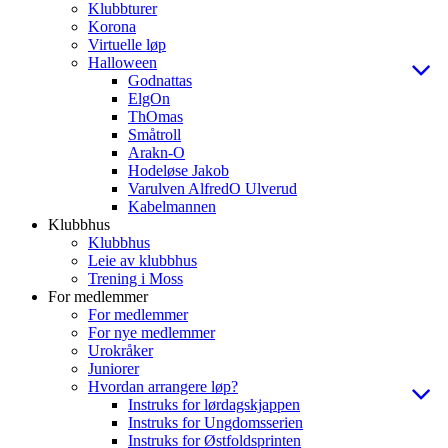
Klubbturer
Korona
Virtuelle løp
Halloween
Godnattas
ElgOn
ThOmas
Småtroll
Arakn-O
Hodeløse Jakob
Varulven AlfredO Ulverud
Kabelmannen
Klubbhus
Klubbhus
Leie av klubbhus
Trening i Moss
For medlemmer
For medlemmer
For nye medlemmer
Urokråker
Juniorer
Hvordan arrangere løp?
Instruks for lørdagskjappen
Instruks for Ungdomsserien
Instruks for Østfoldsprinten