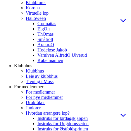
Klubbturer
Korona
Virtuelle løp
Halloween
Godnattas
ElgOn
ThOmas
Småtroll
Arakn-O
Hodeløse Jakob
Varulven AlfredO Ulverud
Kabelmannen
Klubbhus
Klubbhus
Leie av klubbhus
Trening i Moss
For medlemmer
For medlemmer
For nye medlemmer
Urokråker
Juniorer
Hvordan arrangere løp?
Instruks for lørdagskjappen
Instruks for Ungdomsserien
Instruks for Østfoldsprinten