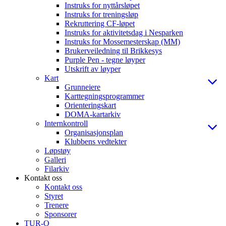
Instruks for nyttårsløpet
Instruks for treningsløp
Rekruttering CF-løpet
Instruks for aktivitetsdag i Nesparken
Instruks for Mossemesterskap (MM)
Brukerveiledning til Brikkesys
Purple Pen - tegne løyper
Utskrift av løyper
Kart
Grunneiere
Karttegningsprogrammer
Orienteringskart
DOMA-kartarkiv
Internkontroll
Organisasjonsplan
Klubbens vedtekter
Løpstøy
Galleri
Filarkiv
Kontakt oss
Kontakt oss
Styret
Trenere
Sponsorer
TUR-O