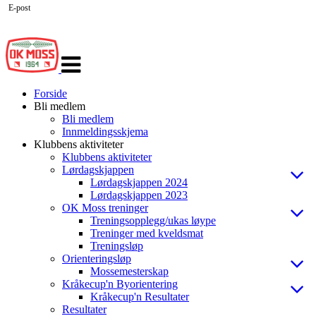
E-post
Veksle
navigasjon
Forside
Bli medlem
Bli medlem
Innmeldingsskjema
Klubbens aktiviteter
Klubbens aktiviteter
Lørdagskjappen
Lørdagskjappen 2024
Lørdagskjappen 2023
OK Moss treninger
Treningsopplegg/ukas løype
Treninger med kveldsmat
Treningsløp
Orienteringsløp
Mossemesterskap
Kråkecup'n Byorientering
Kråkecup'n Resultater
Resultater