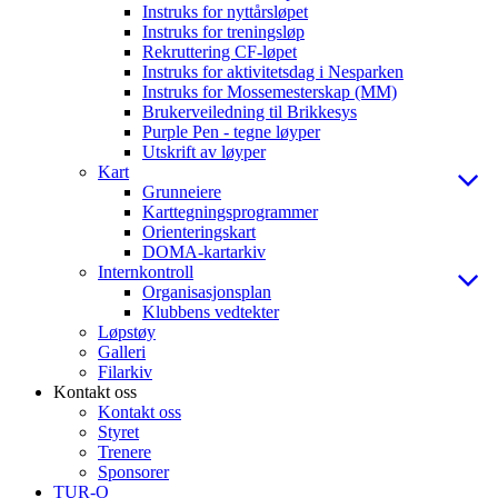
Instruks for nyttårsløpet
Instruks for treningsløp
Rekruttering CF-løpet
Instruks for aktivitetsdag i Nesparken
Instruks for Mossemesterskap (MM)
Brukerveiledning til Brikkesys
Purple Pen - tegne løyper
Utskrift av løyper
Kart
Grunneiere
Karttegningsprogrammer
Orienteringskart
DOMA-kartarkiv
Internkontroll
Organisasjonsplan
Klubbens vedtekter
Løpstøy
Galleri
Filarkiv
Kontakt oss
Kontakt oss
Styret
Trenere
Sponsorer
TUR-O