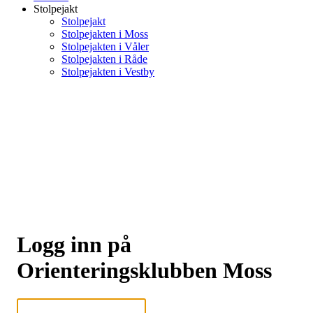
Stolpejakt
Stolpejakt
Stolpejakten i Moss
Stolpejakten i Våler
Stolpejakten i Råde
Stolpejakten i Vestby
Logg inn på
Orienteringsklubben Moss