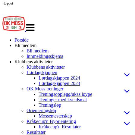
E-post
Veksle
navigasjon
Forside
Bli medlem
Bli medlem
Innmeldingsskjema
Klubbens aktiviteter
Klubbens aktiviteter
Lørdagskjappen
Lørdagskjappen 2024
Lørdagskjappen 2023
OK Moss treninger
Treningsopplegg/ukas løype
Treninger med kveldsmat
Treningsløp
Orienteringsløp
Mossemesterskap
Kråkecup'n Byorientering
Kråkecup'n Resultater
Resultater