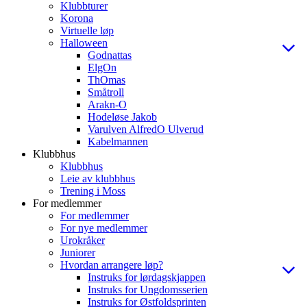
Klubbturer
Korona
Virtuelle løp
Halloween
Godnattas
ElgOn
ThOmas
Småtroll
Arakn-O
Hodeløse Jakob
Varulven AlfredO Ulverud
Kabelmannen
Klubbhus
Klubbhus
Leie av klubbhus
Trening i Moss
For medlemmer
For medlemmer
For nye medlemmer
Urokråker
Juniorer
Hvordan arrangere løp?
Instruks for lørdagskjappen
Instruks for Ungdomsserien
Instruks for Østfoldsprinten