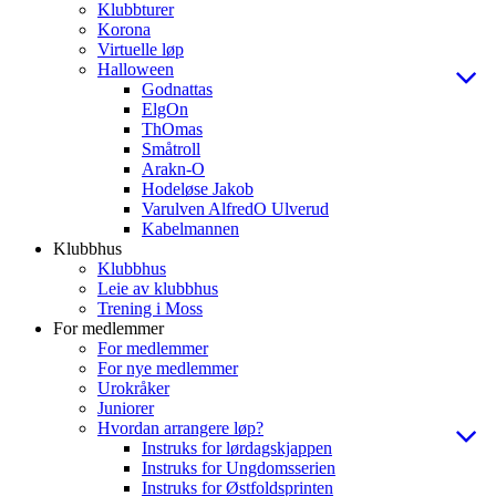
Klubbturer
Korona
Virtuelle løp
Halloween
Godnattas
ElgOn
ThOmas
Småtroll
Arakn-O
Hodeløse Jakob
Varulven AlfredO Ulverud
Kabelmannen
Klubbhus
Klubbhus
Leie av klubbhus
Trening i Moss
For medlemmer
For medlemmer
For nye medlemmer
Urokråker
Juniorer
Hvordan arrangere løp?
Instruks for lørdagskjappen
Instruks for Ungdomsserien
Instruks for Østfoldsprinten