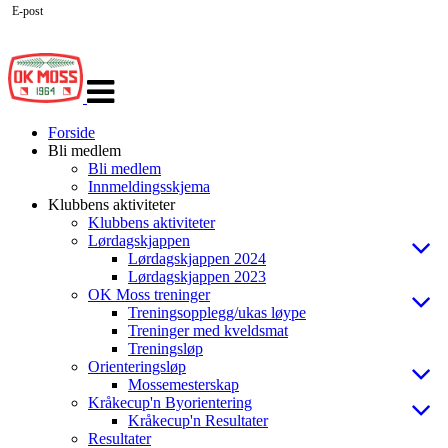
E-post
Veksle
navigasjon
Forside
Bli medlem
Bli medlem
Innmeldingsskjema
Klubbens aktiviteter
Klubbens aktiviteter
Lørdagskjappen
Lørdagskjappen 2024
Lørdagskjappen 2023
OK Moss treninger
Treningsopplegg/ukas løype
Treninger med kveldsmat
Treningsløp
Orienteringsløp
Mossemesterskap
Kråkecup'n Byorientering
Kråkecup'n Resultater
Resultater