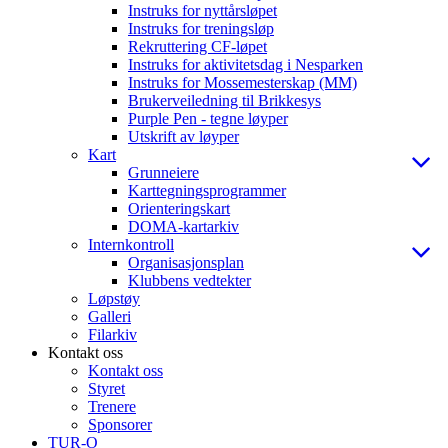
Instruks for nyttårsløpet
Instruks for treningsløp
Rekruttering CF-løpet
Instruks for aktivitetsdag i Nesparken
Instruks for Mossemesterskap (MM)
Brukerveiledning til Brikkesys
Purple Pen - tegne løyper
Utskrift av løyper
Kart
Grunneiere
Karttegningsprogrammer
Orienteringskart
DOMA-kartarkiv
Internkontroll
Organisasjonsplan
Klubbens vedtekter
Løpstøy
Galleri
Filarkiv
Kontakt oss
Kontakt oss
Styret
Trenere
Sponsorer
TUR-O