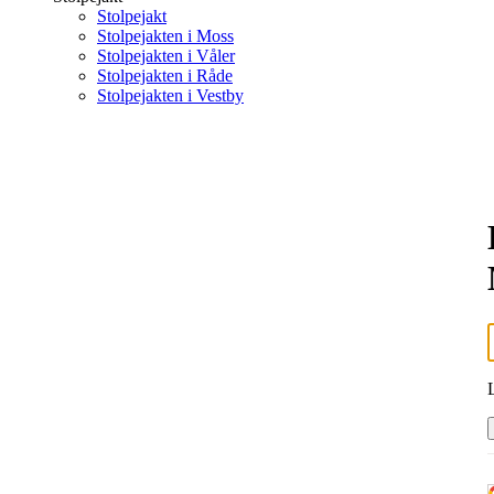
Stolpejakt
Stolpejakten i Moss
Stolpejakten i Våler
Stolpejakten i Råde
Stolpejakten i Vestby