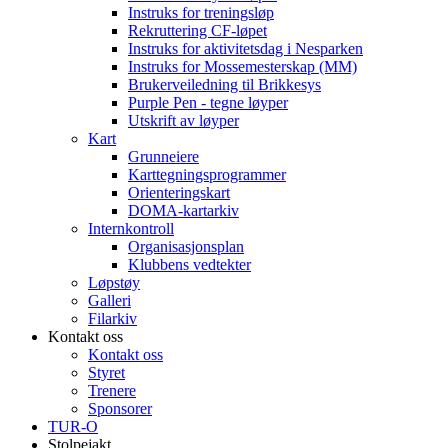
Instruks for treningsløp
Rekruttering CF-løpet
Instruks for aktivitetsdag i Nesparken
Instruks for Mossemesterskap (MM)
Brukerveiledning til Brikkesys
Purple Pen - tegne løyper
Utskrift av løyper
Kart
Grunneiere
Karttegningsprogrammer
Orienteringskart
DOMA-kartarkiv
Internkontroll
Organisasjonsplan
Klubbens vedtekter
Løpstøy
Galleri
Filarkiv
Kontakt oss
Kontakt oss
Styret
Trenere
Sponsorer
TUR-O
Stolpejakt