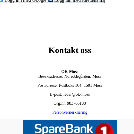
Logg inn med Google
Logg inn med Idrettens ID
Kontakt oss
OK Moss
Besøksadresse: Noreødegården, Moss
Postadresse: Postboks 164, 1501 Moss
E-post: leder@ok-moss
Org.nr. 983766188
Personvernerklæring