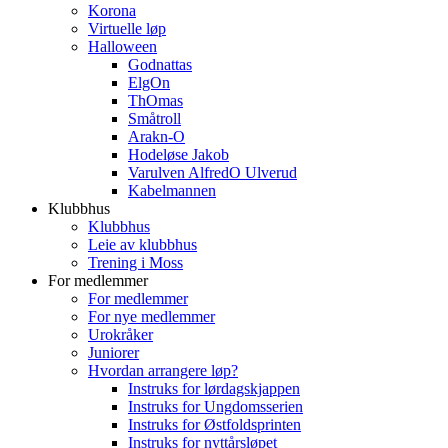
Korona
Virtuelle løp
Halloween
Godnattas
ElgOn
ThOmas
Småtroll
Arakn-O
Hodeløse Jakob
Varulven AlfredO Ulverud
Kabelmannen
Klubbhus
Klubbhus
Leie av klubbhus
Trening i Moss
For medlemmer
For medlemmer
For nye medlemmer
Urokråker
Juniorer
Hvordan arrangere løp?
Instruks for lørdagskjappen
Instruks for Ungdomsserien
Instruks for Østfoldsprinten
Instruks for nyttårsløpet