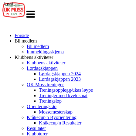
E-post
Veksle
navigasjon
Forside
Bli medlem
Bli medlem
Innmeldingsskjema
Klubbens aktiviteter
Klubbens aktiviteter
Lørdagskjappen
Lørdagskjappen 2024
Lørdagskjappen 2023
OK Moss treninger
Treningsopplegg/ukas løype
Treninger med kveldsmat
Treningsløp
Orienteringsløp
Mossemesterskap
Kråkecup'n Byorientering
Kråkecup'n Resultater
Resultater
Klubbturer