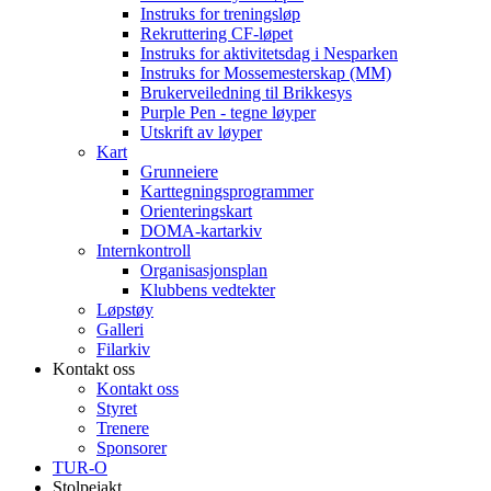
Instruks for treningsløp
Rekruttering CF-løpet
Instruks for aktivitetsdag i Nesparken
Instruks for Mossemesterskap (MM)
Brukerveiledning til Brikkesys
Purple Pen - tegne løyper
Utskrift av løyper
Kart
Grunneiere
Karttegningsprogrammer
Orienteringskart
DOMA-kartarkiv
Internkontroll
Organisasjonsplan
Klubbens vedtekter
Løpstøy
Galleri
Filarkiv
Kontakt oss
Kontakt oss
Styret
Trenere
Sponsorer
TUR-O
Stolpejakt