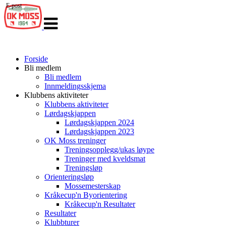
E-post
Veksle
navigasjon
Forside
Bli medlem
Bli medlem
Innmeldingsskjema
Klubbens aktiviteter
Klubbens aktiviteter
Lørdagskjappen
Lørdagskjappen 2024
Lørdagskjappen 2023
OK Moss treninger
Treningsopplegg/ukas løype
Treninger med kveldsmat
Treningsløp
Orienteringsløp
Mossemesterskap
Kråkecup'n Byorientering
Kråkecup'n Resultater
Resultater
Klubbturer