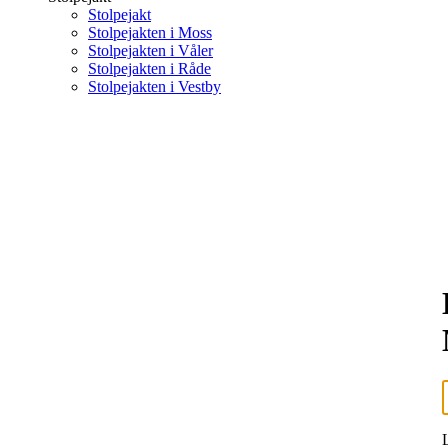
Stolpejakt
Stolpejakten i Moss
Stolpejakten i Våler
Stolpejakten i Råde
Stolpejakten i Vestby