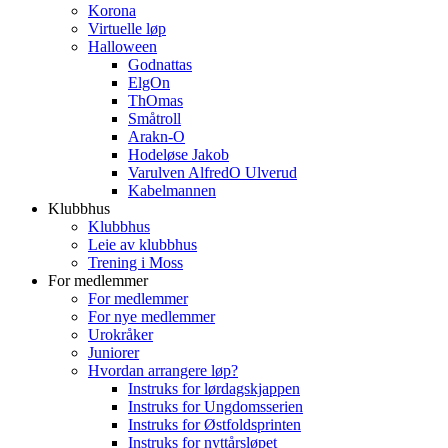
Korona
Virtuelle løp
Halloween
Godnattas
ElgOn
ThOmas
Småtroll
Arakn-O
Hodeløse Jakob
Varulven AlfredO Ulverud
Kabelmannen
Klubbhus
Klubbhus
Leie av klubbhus
Trening i Moss
For medlemmer
For medlemmer
For nye medlemmer
Urokråker
Juniorer
Hvordan arrangere løp?
Instruks for lørdagskjappen
Instruks for Ungdomsserien
Instruks for Østfoldsprinten
Instruks for nyttårsløpet