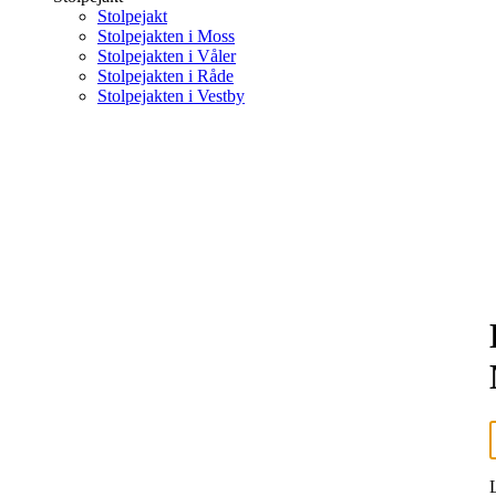
Stolpejakt
Stolpejakten i Moss
Stolpejakten i Våler
Stolpejakten i Råde
Stolpejakten i Vestby