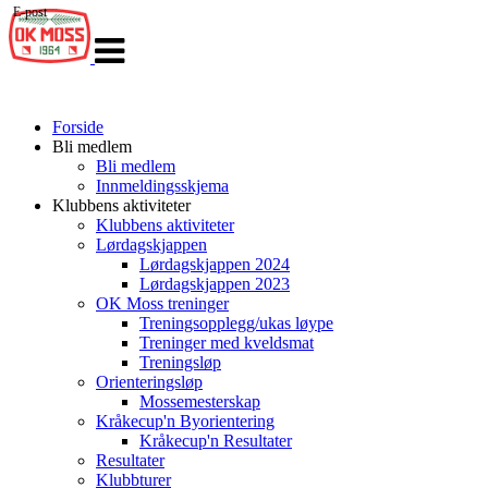
E-post
Veksle
navigasjon
Forside
Bli medlem
Bli medlem
Innmeldingsskjema
Klubbens aktiviteter
Klubbens aktiviteter
Lørdagskjappen
Lørdagskjappen 2024
Lørdagskjappen 2023
OK Moss treninger
Treningsopplegg/ukas løype
Treninger med kveldsmat
Treningsløp
Orienteringsløp
Mossemesterskap
Kråkecup'n Byorientering
Kråkecup'n Resultater
Resultater
Klubbturer