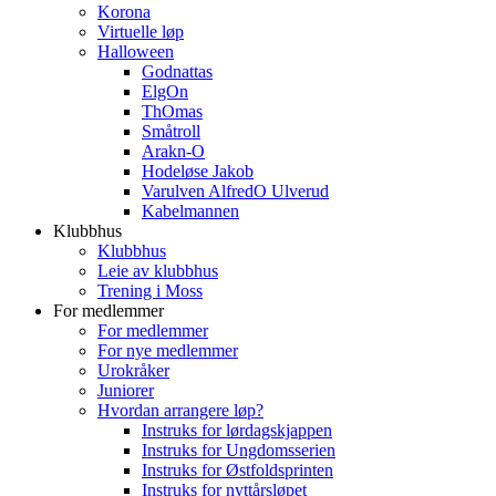
Korona
Virtuelle løp
Halloween
Godnattas
ElgOn
ThOmas
Småtroll
Arakn-O
Hodeløse Jakob
Varulven AlfredO Ulverud
Kabelmannen
Klubbhus
Klubbhus
Leie av klubbhus
Trening i Moss
For medlemmer
For medlemmer
For nye medlemmer
Urokråker
Juniorer
Hvordan arrangere løp?
Instruks for lørdagskjappen
Instruks for Ungdomsserien
Instruks for Østfoldsprinten
Instruks for nyttårsløpet