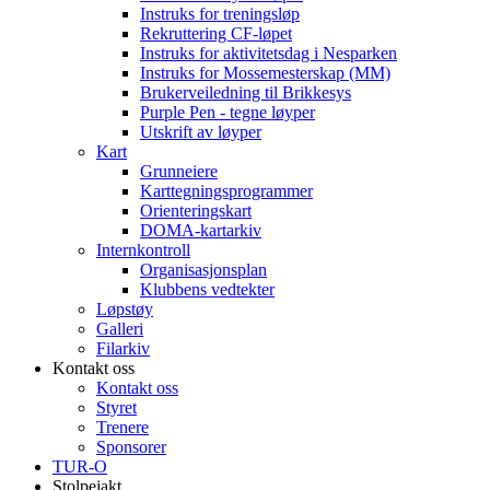
Instruks for treningsløp
Rekruttering CF-løpet
Instruks for aktivitetsdag i Nesparken
Instruks for Mossemesterskap (MM)
Brukerveiledning til Brikkesys
Purple Pen - tegne løyper
Utskrift av løyper
Kart
Grunneiere
Karttegningsprogrammer
Orienteringskart
DOMA-kartarkiv
Internkontroll
Organisasjonsplan
Klubbens vedtekter
Løpstøy
Galleri
Filarkiv
Kontakt oss
Kontakt oss
Styret
Trenere
Sponsorer
TUR-O
Stolpejakt