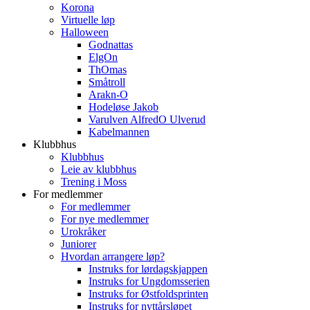
Korona
Virtuelle løp
Halloween
Godnattas
ElgOn
ThOmas
Småtroll
Arakn-O
Hodeløse Jakob
Varulven AlfredO Ulverud
Kabelmannen
Klubbhus
Klubbhus
Leie av klubbhus
Trening i Moss
For medlemmer
For medlemmer
For nye medlemmer
Urokråker
Juniorer
Hvordan arrangere løp?
Instruks for lørdagskjappen
Instruks for Ungdomsserien
Instruks for Østfoldsprinten
Instruks for nyttårsløpet