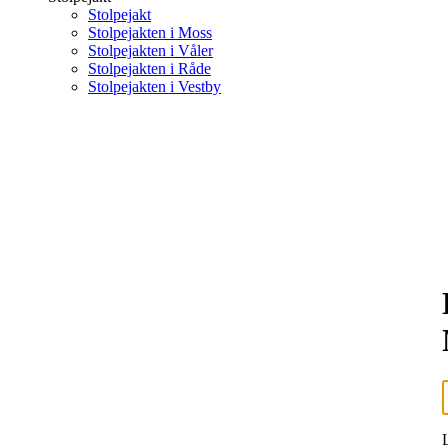
Stolpejakt
Stolpejakten i Moss
Stolpejakten i Våler
Stolpejakten i Råde
Stolpejakten i Vestby