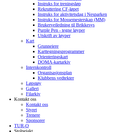
Instruks for treningsløp
Rekruttering CF-løpet
Instruks for aktivitetsdag i Nesparken
Instruks for Mossemesterskap (MM)
Brukerveiledning til Brikkesys
Purple Pen - tegne løyper
Utskrift av løyper
Kart
Grunneiere
Karttegningsprogrammer
Orienteringskart
DOMA-kartarkiv
Internkontroll
Organisasjonsplan
Klubbens vedtekter
Løpstøy
Galleri
Filarkiv
Kontakt oss
Kontakt oss
Styret
Trenere
Sponsorer
TUR-O
Stolpejakt