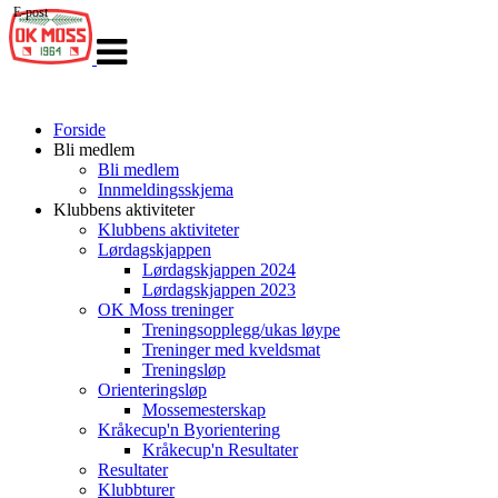
E-post
Veksle
navigasjon
Forside
Bli medlem
Bli medlem
Innmeldingsskjema
Klubbens aktiviteter
Klubbens aktiviteter
Lørdagskjappen
Lørdagskjappen 2024
Lørdagskjappen 2023
OK Moss treninger
Treningsopplegg/ukas løype
Treninger med kveldsmat
Treningsløp
Orienteringsløp
Mossemesterskap
Kråkecup'n Byorientering
Kråkecup'n Resultater
Resultater
Klubbturer