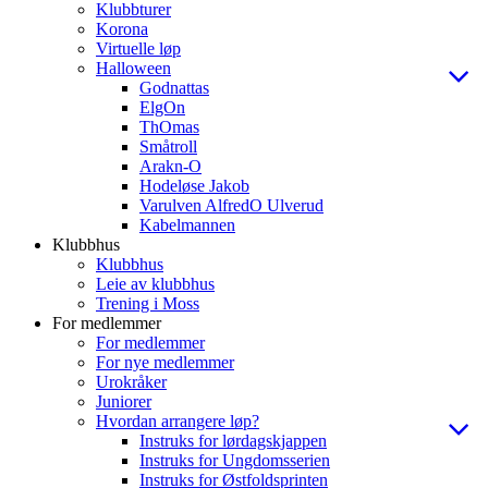
Klubbturer
Korona
Virtuelle løp
Halloween
Godnattas
ElgOn
ThOmas
Småtroll
Arakn-O
Hodeløse Jakob
Varulven AlfredO Ulverud
Kabelmannen
Klubbhus
Klubbhus
Leie av klubbhus
Trening i Moss
For medlemmer
For medlemmer
For nye medlemmer
Urokråker
Juniorer
Hvordan arrangere løp?
Instruks for lørdagskjappen
Instruks for Ungdomsserien
Instruks for Østfoldsprinten