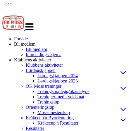
E-post
Veksle
navigasjon
Forside
Bli medlem
Bli medlem
Innmeldingsskjema
Klubbens aktiviteter
Klubbens aktiviteter
Lørdagskjappen
Lørdagskjappen 2024
Lørdagskjappen 2023
OK Moss treninger
Treningsopplegg/ukas løype
Treninger med kveldsmat
Treningsløp
Orienteringsløp
Mossemesterskap
Kråkecup'n Byorientering
Kråkecup'n Resultater
Resultater