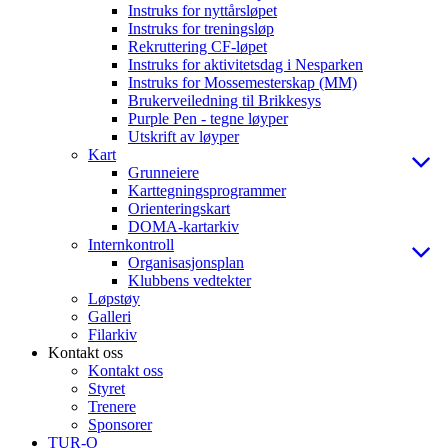
Instruks for nyttårsløpet
Instruks for treningsløp
Rekruttering CF-løpet
Instruks for aktivitetsdag i Nesparken
Instruks for Mossemesterskap (MM)
Brukerveiledning til Brikkesys
Purple Pen - tegne løyper
Utskrift av løyper
Kart
Grunneiere
Karttegningsprogrammer
Orienteringskart
DOMA-kartarkiv
Internkontroll
Organisasjonsplan
Klubbens vedtekter
Løpstøy
Galleri
Filarkiv
Kontakt oss
Kontakt oss
Styret
Trenere
Sponsorer
TUR-O