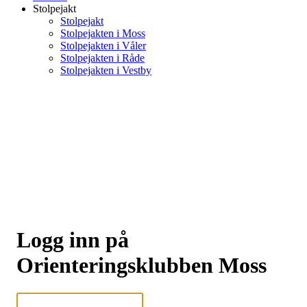
Stolpejakt
Stolpejakt
Stolpejakten i Moss
Stolpejakten i Våler
Stolpejakten i Råde
Stolpejakten i Vestby
Logg inn på
Orienteringsklubben Moss