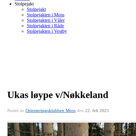
Stolpejakt
Stolpejakt
Stolpejakten i Moss
Stolpejakten i Våler
Stolpejakten i Råde
Stolpejakten i Vestby
Ukas løype v/Nøkkeland
Postet av
Orienteringsklubben Moss
den
22. feb 2021