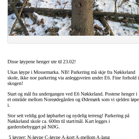
Disse løypene henger ute til 23.02!
Ukas løype i Mossemarka. NB! Parkering må skje fra Nøkkeland
skole, ikke noe parkering via anleggsveien under E6. Fine forhold i
skogen!
Start og mål fra undergangen ved E6 Nøkkeland. Postene henger i
et område mellom Noreødegården og Ødemørk som vi sjelden løpe
i.
Stor sett veldig god løpbarhet og nydelig terreng! Parkering på
Nøkkeland skole ca. 600m til start/mål. Kart legges i
garderobebygget på NØG.
5 løyper: N-løype C-løype A-kort A-mellom A-lang