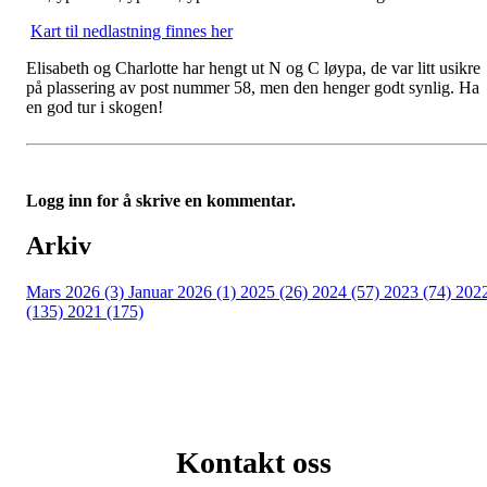
Kart til nedlastning finnes her
Elisabeth og Charlotte har hengt ut N og C løypa, de var litt usikre
på plassering av post nummer 58, men den henger godt synlig. Ha
en god tur i skogen!
Logg inn for å skrive en kommentar.
Arkiv
Mars 2026 (3)
Januar 2026 (1)
2025 (26)
2024 (57)
2023 (74)
202
(135)
2021 (175)
Kontakt oss