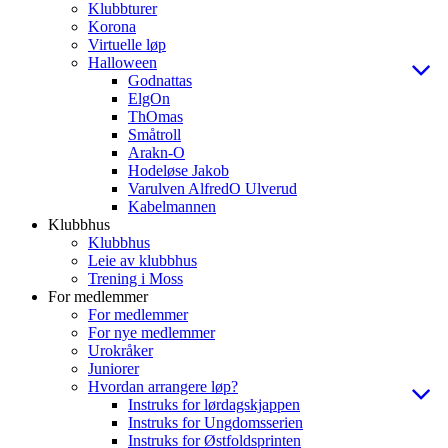
Klubbturer
Korona
Virtuelle løp
Halloween
Godnattas
ElgOn
ThOmas
Småtroll
Arakn-O
Hodeløse Jakob
Varulven AlfredO Ulverud
Kabelmannen
Klubbhus
Klubbhus
Leie av klubbhus
Trening i Moss
For medlemmer
For medlemmer
For nye medlemmer
Urokråker
Juniorer
Hvordan arrangere løp?
Instruks for lørdagskjappen
Instruks for Ungdomsserien
Instruks for Østfoldsprinten