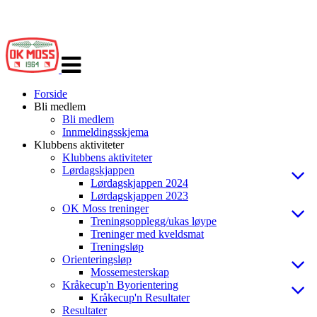
Veksle
navigasjon
Forside
Bli medlem
Bli medlem
Innmeldingsskjema
Klubbens aktiviteter
Klubbens aktiviteter
Lørdagskjappen
Lørdagskjappen 2024
Lørdagskjappen 2023
OK Moss treninger
Treningsopplegg/ukas løype
Treninger med kveldsmat
Treningsløp
Orienteringsløp
Mossemesterskap
Kråkecup'n Byorientering
Kråkecup'n Resultater
Resultater