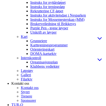
Instruks for nyttårsløpet
Instruks for treningsløp
Rekruttering CF-løpet
Instruks for aktivitetsdag i Nesparken
Instruks for Mossemesterskap (MM)
Brukerveiledning til Brikkesys
Purple Pen - tegne løyper
Utskrift av løyper
Kart
Grunneiere
Karttegningsprogrammer
Orienteringskart
DOMA-kartarkiv
Internkontroll
Organisasjonsplan
Klubbens vedtekter
Løpstøy
Galleri
Filarkiv
Kontakt oss
Kontakt oss
Styret
Trenere
Sponsorer
TUR-O