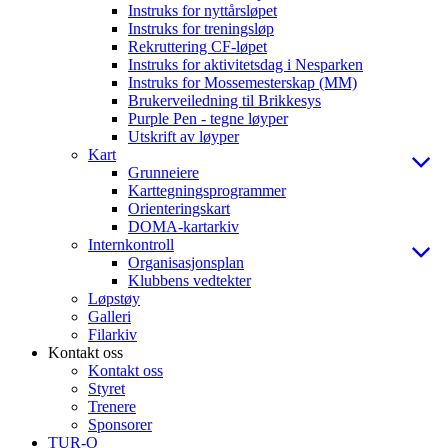
Instruks for nyttårsløpet
Instruks for treningsløp
Rekruttering CF-løpet
Instruks for aktivitetsdag i Nesparken
Instruks for Mossemesterskap (MM)
Brukerveiledning til Brikkesys
Purple Pen - tegne løyper
Utskrift av løyper
Kart
Grunneiere
Karttegningsprogrammer
Orienteringskart
DOMA-kartarkiv
Internkontroll
Organisasjonsplan
Klubbens vedtekter
Løpstøy
Galleri
Filarkiv
Kontakt oss
Kontakt oss
Styret
Trenere
Sponsorer
TUR-O