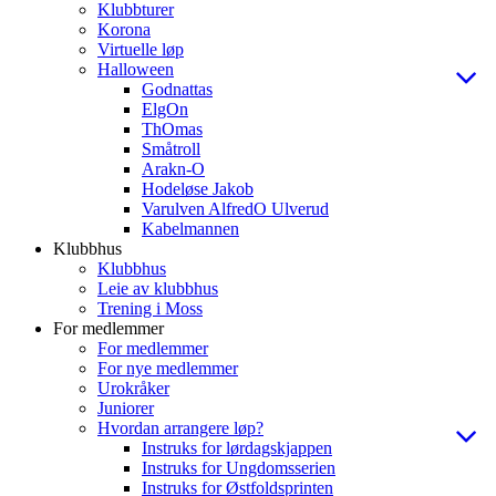
Klubbturer
Korona
Virtuelle løp
Halloween
Godnattas
ElgOn
ThOmas
Småtroll
Arakn-O
Hodeløse Jakob
Varulven AlfredO Ulverud
Kabelmannen
Klubbhus
Klubbhus
Leie av klubbhus
Trening i Moss
For medlemmer
For medlemmer
For nye medlemmer
Urokråker
Juniorer
Hvordan arrangere løp?
Instruks for lørdagskjappen
Instruks for Ungdomsserien
Instruks for Østfoldsprinten