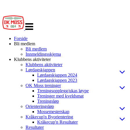
Veksle
navigasjon
Forside
Bli medlem
Bli medlem
Innmeldingsskjema
Klubbens aktiviteter
Klubbens aktiviteter
Lørdagskjappen
Lørdagskjappen 2024
Lørdagskjappen 2023
OK Moss treninger
Treningsopplegg/ukas løype
Treninger med kveldsmat
Treningsløp
Orienteringsløp
Mossemesterskap
Kråkecup'n Byorientering
Kråkecup'n Resultater
Resultater