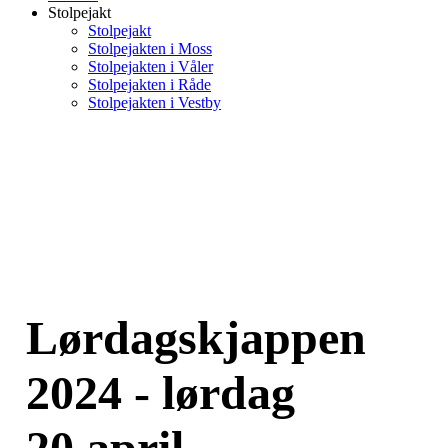
Stolpejakt
Stolpejakt
Stolpejakten i Moss
Stolpejakten i Våler
Stolpejakten i Råde
Stolpejakten i Vestby
Lørdagskjappen
2024 - lørdag
20.april