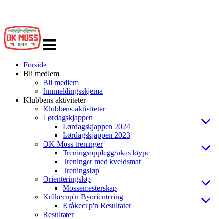
Veksle
navigasjon
Forside
Bli medlem
Bli medlem
Innmeldingsskjema
Klubbens aktiviteter
Klubbens aktiviteter
Lørdagskjappen
Lørdagskjappen 2024
Lørdagskjappen 2023
OK Moss treninger
Treningsopplegg/ukas løype
Treninger med kveldsmat
Treningsløp
Orienteringsløp
Mossemesterskap
Kråkecup'n Byorientering
Kråkecup'n Resultater
Resultater