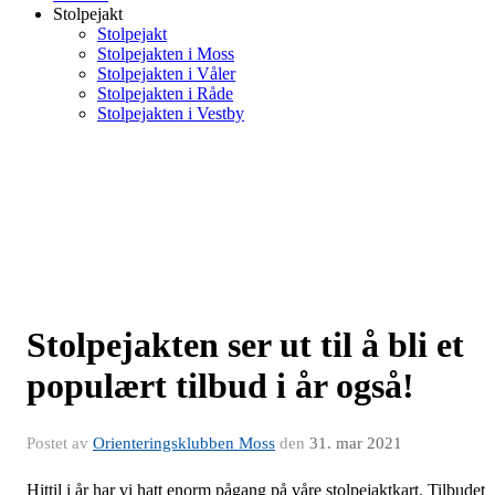
Stolpejakt
Stolpejakt
Stolpejakten i Moss
Stolpejakten i Våler
Stolpejakten i Råde
Stolpejakten i Vestby
Stolpejakten ser ut til å bli et
populært tilbud i år også!
Postet av
Orienteringsklubben Moss
den
31. mar 2021
Hittil i år har vi hatt enorm pågang på våre stolpejaktkart. Tilbudet