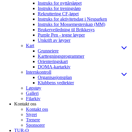
Instruks for nyttårsløpet
Instruks for treningsløp
Rekruttering CF-løpet
Instruks for aktivitetsdag i Nesparken
Instruks for Mossemesterskap (MM)
Brukerveiledning til Brikkesys
Purple Pen - tegne løyper
Utskrift av løyper
Kart
Grunneiere
Karttegningsprogrammer
Orienteringskart
DOMA-kartarkiv
Internkontroll
Organisasjonsplan
Klubbens vedtekter
Løpstøy
Galleri
Filarkiv
Kontakt oss
Kontakt oss
Styret
Trenere
Sponsorer
TUR-O