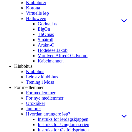
Klubbturer
Korona
Virtuelle løp
Halloween
Godnattas
ElgOn
ThOmas
Småtroll
Arakn-O
Hodeløse Jakob
Varulven AlfredO Ulverud
Kabelmannen
Klubbhus
Klubbhus
Leie av klubbhus
Trening i Moss
For medlemmer
For medlemmer
For nye medlemmer
Urokråker
Juniorer
Hvordan arrangere løp?
Instruks for lørdagskjappen
Instruks for Ungdomsserien
Instruks for Østfoldsprinten