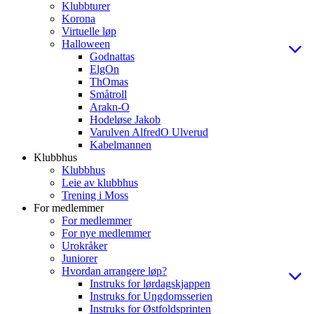
Klubbturer
Korona
Virtuelle løp
Halloween
Godnattas
ElgOn
ThOmas
Småtroll
Arakn-O
Hodeløse Jakob
Varulven AlfredO Ulverud
Kabelmannen
Klubbhus
Klubbhus
Leie av klubbhus
Trening i Moss
For medlemmer
For medlemmer
For nye medlemmer
Urokråker
Juniorer
Hvordan arrangere løp?
Instruks for lørdagskjappen
Instruks for Ungdomsserien
Instruks for Østfoldsprinten