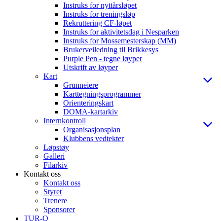
Instruks for nyttårsløpet
Instruks for treningsløp
Rekruttering CF-løpet
Instruks for aktivitetsdag i Nesparken
Instruks for Mossemesterskap (MM)
Brukerveiledning til Brikkesys
Purple Pen - tegne løyper
Utskrift av løyper
Kart
Grunneiere
Karttegningsprogrammer
Orienteringskart
DOMA-kartarkiv
Internkontroll
Organisasjonsplan
Klubbens vedtekter
Løpstøy
Galleri
Filarkiv
Kontakt oss
Kontakt oss
Styret
Trenere
Sponsorer
TUR-O