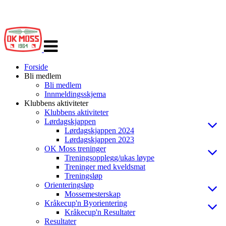
Veksle
navigasjon
Forside
Bli medlem
Bli medlem
Innmeldingsskjema
Klubbens aktiviteter
Klubbens aktiviteter
Lørdagskjappen
Lørdagskjappen 2024
Lørdagskjappen 2023
OK Moss treninger
Treningsopplegg/ukas løype
Treninger med kveldsmat
Treningsløp
Orienteringsløp
Mossemesterskap
Kråkecup'n Byorientering
Kråkecup'n Resultater
Resultater