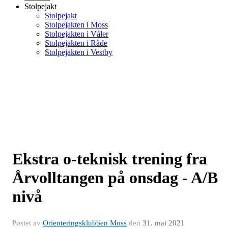
Stolpejakt
Stolpejakt
Stolpejakten i Moss
Stolpejakten i Våler
Stolpejakten i Råde
Stolpejakten i Vestby
Ekstra o-teknisk trening fra
Årvolltangen på onsdag - A/B
nivå
Postet av
Orienteringsklubben Moss
den
31. mai 2021