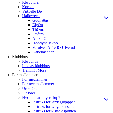
Klubbturer
Korona
Virtuelle løp
Halloween
Godnattas
ElgOn
ThOmas
Småtroll
Arakn-O
Hodeløse Jakob
Varulven AlfredO Ulverud
Kabelmannen
Klubbhus
Klubbhus
Leie av klubbhus
Trening i Moss
For medlemmer
For medlemmer
For nye medlemmer
Urokråker
Juniorer
Hvordan arrangere løp?
Instruks for lørdagskjappen
Instruks for Ungdomsserien
Instruks for Østfoldsprinten