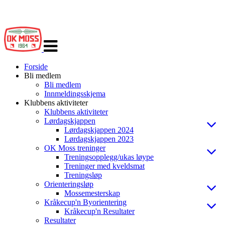
Veksle
navigasjon
Forside
Bli medlem
Bli medlem
Innmeldingsskjema
Klubbens aktiviteter
Klubbens aktiviteter
Lørdagskjappen
Lørdagskjappen 2024
Lørdagskjappen 2023
OK Moss treninger
Treningsopplegg/ukas løype
Treninger med kveldsmat
Treningsløp
Orienteringsløp
Mossemesterskap
Kråkecup'n Byorientering
Kråkecup'n Resultater
Resultater