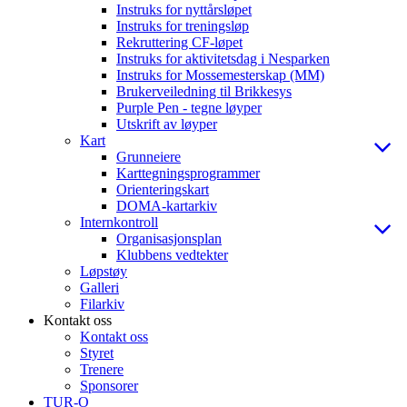
Instruks for nyttårsløpet
Instruks for treningsløp
Rekruttering CF-løpet
Instruks for aktivitetsdag i Nesparken
Instruks for Mossemesterskap (MM)
Brukerveiledning til Brikkesys
Purple Pen - tegne løyper
Utskrift av løyper
Kart
Grunneiere
Karttegningsprogrammer
Orienteringskart
DOMA-kartarkiv
Internkontroll
Organisasjonsplan
Klubbens vedtekter
Løpstøy
Galleri
Filarkiv
Kontakt oss
Kontakt oss
Styret
Trenere
Sponsorer
TUR-O