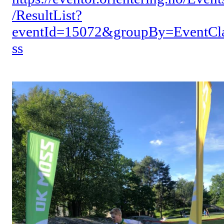
/ResultList?
eventId=15072&groupBy=EventCl
ss