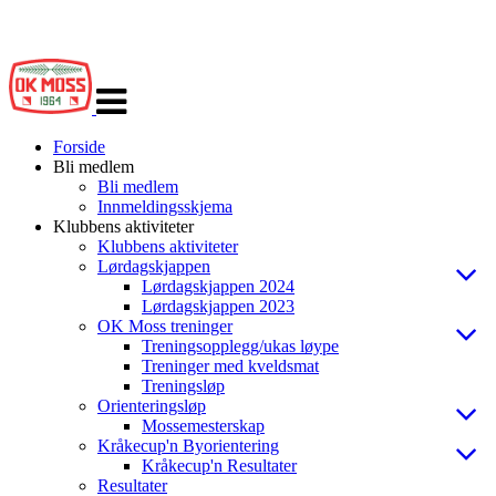
Veksle
navigasjon
Forside
Bli medlem
Bli medlem
Innmeldingsskjema
Klubbens aktiviteter
Klubbens aktiviteter
Lørdagskjappen
Lørdagskjappen 2024
Lørdagskjappen 2023
OK Moss treninger
Treningsopplegg/ukas løype
Treninger med kveldsmat
Treningsløp
Orienteringsløp
Mossemesterskap
Kråkecup'n Byorientering
Kråkecup'n Resultater
Resultater