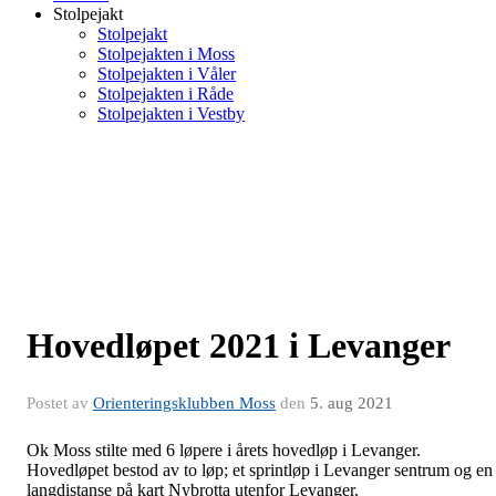
Stolpejakt
Stolpejakt
Stolpejakten i Moss
Stolpejakten i Våler
Stolpejakten i Råde
Stolpejakten i Vestby
Hovedløpet 2021 i Levanger
Postet av
Orienteringsklubben Moss
den
5. aug 2021
Ok Moss stilte med 6 løpere i årets hovedløp i Levanger.
Hovedløpet bestod av to løp; et sprintløp i Levanger sentrum og en
langdistanse på kart Nybrotta utenfor Levanger.