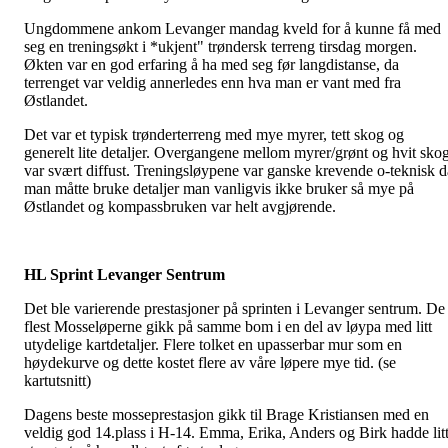
Ungdommene ankom Levanger mandag kveld for å kunne få med
seg en treningsøkt i *ukjent" trøndersk terreng tirsdag morgen.
Økten var en god erfaring å ha med seg før langdistanse, da
terrenget var veldig annerledes enn hva man er vant med fra
Østlandet.
Det var et typisk trønderterreng med mye myrer, tett skog og
generelt lite detaljer. Overgangene mellom myrer/grønt og hvit sko
var svært diffust. Treningsløypene var ganske krevende o-teknisk d
man måtte bruke detaljer man vanligvis ikke bruker så mye på
Østlandet og kompassbruken var helt avgjørende.
HL Sprint Levanger Sentrum
Det ble varierende prestasjoner på sprinten i Levanger sentrum. De
flest Mosseløperne gikk på samme bom i en del av løypa med litt
utydelige kartdetaljer. Flere tolket en upasserbar mur som en
høydekurve og dette kostet flere av våre løpere mye tid. (se
kartutsnitt)
Dagens beste mosseprestasjon gikk til Brage Kristiansen med en
veldig god 14.plass i H-14. Emma, Erika, Anders og Birk hadde lit