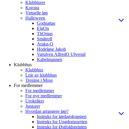
Klubbturer
Korona
Virtuelle løp
Halloween
Godnattas
ElgOn
ThOmas
Småtroll
Arakn-O
Hodeløse Jakob
Varulven AlfredO Ulverud
Kabelmannen
Klubbhus
Klubbhus
Leie av klubbhus
Trening i Moss
For medlemmer
For medlemmer
For nye medlemmer
Urokråker
Juniorer
Hvordan arrangere løp?
Instruks for lørdagskjappen
Instruks for Ungdomsserien
Instruks for Østfoldsprinten