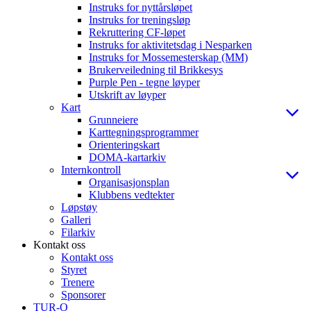
Instruks for nyttårsløpet
Instruks for treningsløp
Rekruttering CF-løpet
Instruks for aktivitetsdag i Nesparken
Instruks for Mossemesterskap (MM)
Brukerveiledning til Brikkesys
Purple Pen - tegne løyper
Utskrift av løyper
Kart
Grunneiere
Karttegningsprogrammer
Orienteringskart
DOMA-kartarkiv
Internkontroll
Organisasjonsplan
Klubbens vedtekter
Løpstøy
Galleri
Filarkiv
Kontakt oss
Kontakt oss
Styret
Trenere
Sponsorer
TUR-O