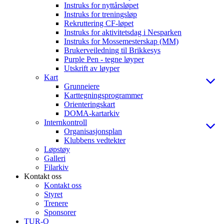
Instruks for nyttårsløpet
Instruks for treningsløp
Rekruttering CF-løpet
Instruks for aktivitetsdag i Nesparken
Instruks for Mossemesterskap (MM)
Brukerveiledning til Brikkesys
Purple Pen - tegne løyper
Utskrift av løyper
Kart
Grunneiere
Karttegningsprogrammer
Orienteringskart
DOMA-kartarkiv
Internkontroll
Organisasjonsplan
Klubbens vedtekter
Løpstøy
Galleri
Filarkiv
Kontakt oss
Kontakt oss
Styret
Trenere
Sponsorer
TUR-O