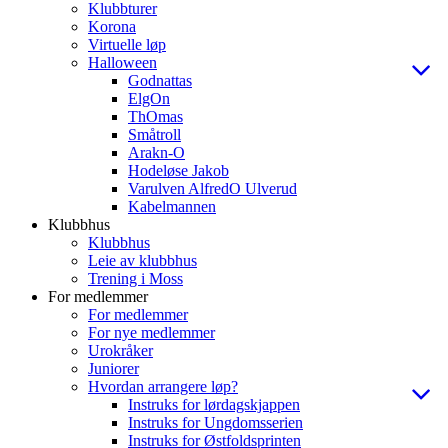
Klubbturer
Korona
Virtuelle løp
Halloween
Godnattas
ElgOn
ThOmas
Småtroll
Arakn-O
Hodeløse Jakob
Varulven AlfredO Ulverud
Kabelmannen
Klubbhus
Klubbhus
Leie av klubbhus
Trening i Moss
For medlemmer
For medlemmer
For nye medlemmer
Urokråker
Juniorer
Hvordan arrangere løp?
Instruks for lørdagskjappen
Instruks for Ungdomsserien
Instruks for Østfoldsprinten