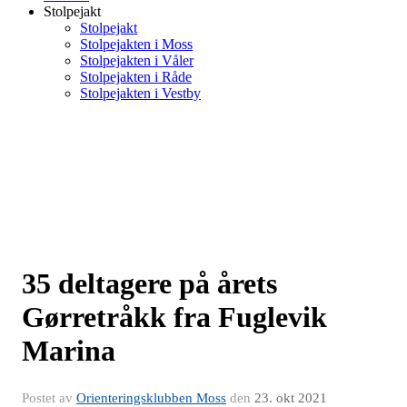
Stolpejakt
Stolpejakt
Stolpejakten i Moss
Stolpejakten i Våler
Stolpejakten i Råde
Stolpejakten i Vestby
35 deltagere på årets
Gørretråkk fra Fuglevik
Marina
Postet av
Orienteringsklubben Moss
den
23. okt 2021