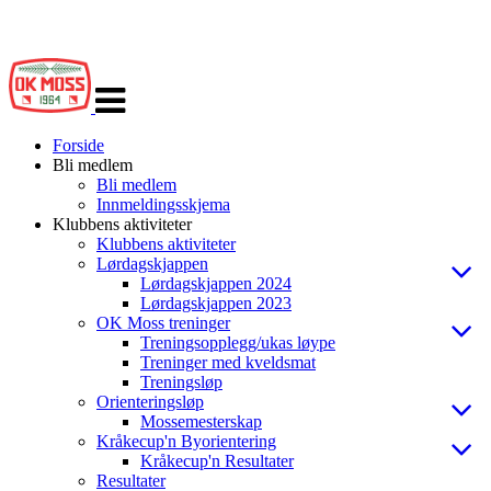
Veksle
navigasjon
Forside
Bli medlem
Bli medlem
Innmeldingsskjema
Klubbens aktiviteter
Klubbens aktiviteter
Lørdagskjappen
Lørdagskjappen 2024
Lørdagskjappen 2023
OK Moss treninger
Treningsopplegg/ukas løype
Treninger med kveldsmat
Treningsløp
Orienteringsløp
Mossemesterskap
Kråkecup'n Byorientering
Kråkecup'n Resultater
Resultater