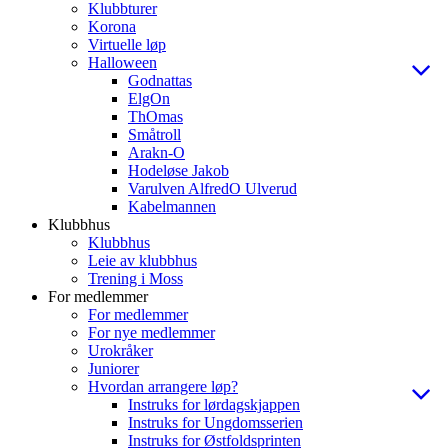
Klubbturer
Korona
Virtuelle løp
Halloween
Godnattas
ElgOn
ThOmas
Småtroll
Arakn-O
Hodeløse Jakob
Varulven AlfredO Ulverud
Kabelmannen
Klubbhus
Klubbhus
Leie av klubbhus
Trening i Moss
For medlemmer
For medlemmer
For nye medlemmer
Urokråker
Juniorer
Hvordan arrangere løp?
Instruks for lørdagskjappen
Instruks for Ungdomsserien
Instruks for Østfoldsprinten