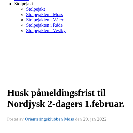
Stolpejakt
Stolpejakt
Stolpejakten i Moss
Stolpejakten i Våler
Stolpejakten i Råde
Stolpejakten i Vestby
Husk påmeldingsfrist til
Nordjysk 2-dagers 1.februar.
Postet av
Orienteringsklubben Moss
den
29. jan 2022