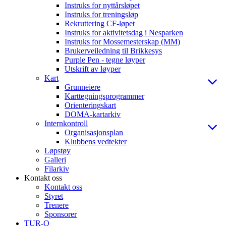
Instruks for nyttårsløpet
Instruks for treningsløp
Rekruttering CF-løpet
Instruks for aktivitetsdag i Nesparken
Instruks for Mossemesterskap (MM)
Brukerveiledning til Brikkesys
Purple Pen - tegne løyper
Utskrift av løyper
Kart
Grunneiere
Karttegningsprogrammer
Orienteringskart
DOMA-kartarkiv
Internkontroll
Organisasjonsplan
Klubbens vedtekter
Løpstøy
Galleri
Filarkiv
Kontakt oss
Kontakt oss
Styret
Trenere
Sponsorer
TUR-O