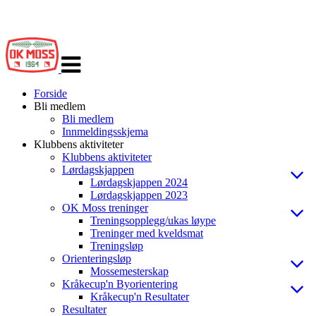
Veksle
navigasjon
Forside
Bli medlem
Bli medlem
Innmeldingsskjema
Klubbens aktiviteter
Klubbens aktiviteter
Lørdagskjappen
Lørdagskjappen 2024
Lørdagskjappen 2023
OK Moss treninger
Treningsopplegg/ukas løype
Treninger med kveldsmat
Treningsløp
Orienteringsløp
Mossemesterskap
Kråkecup'n Byorientering
Kråkecup'n Resultater
Resultater