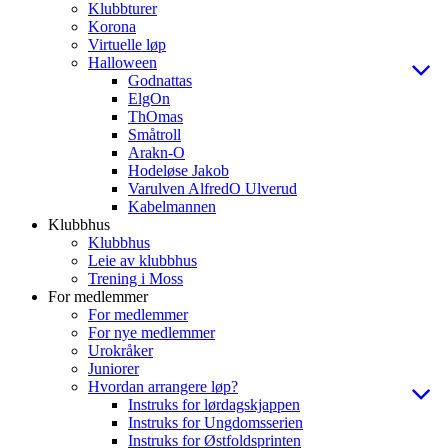
Klubbturer
Korona
Virtuelle løp
Halloween
Godnattas
ElgOn
ThOmas
Småtroll
Arakn-O
Hodeløse Jakob
Varulven AlfredO Ulverud
Kabelmannen
Klubbhus
Klubbhus
Leie av klubbhus
Trening i Moss
For medlemmer
For medlemmer
For nye medlemmer
Urokråker
Juniorer
Hvordan arrangere løp?
Instruks for lørdagskjappen
Instruks for Ungdomsserien
Instruks for Østfoldsprinten