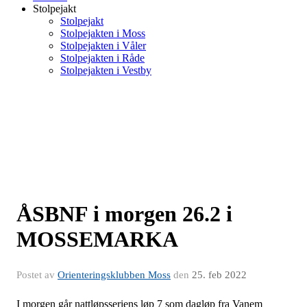
Stolpejakt
Stolpejakt
Stolpejakten i Moss
Stolpejakten i Våler
Stolpejakten i Råde
Stolpejakten i Vestby
ÅSBNF i morgen 26.2 i
MOSSEMARKA
Postet av
Orienteringsklubben Moss
den
25. feb 2022
I morgen går nattløpsseriens løp 7 som dagløp fra Vanem