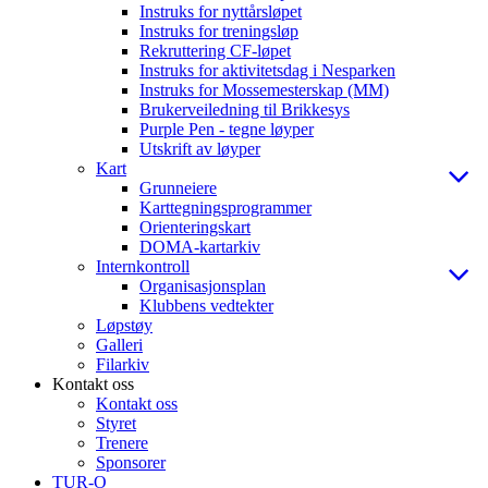
Instruks for nyttårsløpet
Instruks for treningsløp
Rekruttering CF-løpet
Instruks for aktivitetsdag i Nesparken
Instruks for Mossemesterskap (MM)
Brukerveiledning til Brikkesys
Purple Pen - tegne løyper
Utskrift av løyper
Kart
Grunneiere
Karttegningsprogrammer
Orienteringskart
DOMA-kartarkiv
Internkontroll
Organisasjonsplan
Klubbens vedtekter
Løpstøy
Galleri
Filarkiv
Kontakt oss
Kontakt oss
Styret
Trenere
Sponsorer
TUR-O