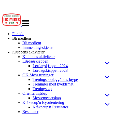
Veksle
navigasjon
Forside
Bli medlem
Bli medlem
Innmeldingsskjema
Klubbens aktiviteter
Klubbens aktiviteter
Lørdagskjappen
Lørdagskjappen 2024
Lørdagskjappen 2023
OK Moss treninger
Treningsopplegg/ukas løype
Treninger med kveldsmat
Treningsløp
Orienteringsløp
Mossemesterskap
Kråkecup'n Byorientering
Kråkecup'n Resultater
Resultater