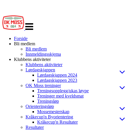
Veksle
navigasjon
Forside
Bli medlem
Bli medlem
Innmeldingsskjema
Klubbens aktiviteter
Klubbens aktiviteter
Lørdagskjappen
Lørdagskjappen 2024
Lørdagskjappen 2023
OK Moss treninger
Treningsopplegg/ukas løype
Treninger med kveldsmat
Treningsløp
Orienteringsløp
Mossemesterskap
Kråkecup'n Byorientering
Kråkecup'n Resultater
Resultater