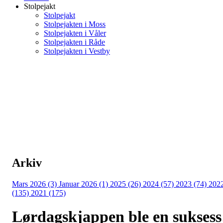
Stolpejakt
Stolpejakt
Stolpejakten i Moss
Stolpejakten i Våler
Stolpejakten i Råde
Stolpejakten i Vestby
Arkiv
Mars 2026 (3)
Januar 2026 (1)
2025 (26)
2024 (57)
2023 (74)
202
(135)
2021 (175)
Lørdagskjappen ble en suksess