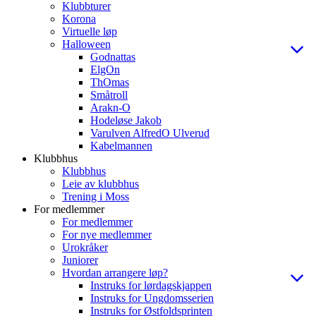
Klubbturer
Korona
Virtuelle løp
Halloween
Godnattas
ElgOn
ThOmas
Småtroll
Arakn-O
Hodeløse Jakob
Varulven AlfredO Ulverud
Kabelmannen
Klubbhus
Klubbhus
Leie av klubbhus
Trening i Moss
For medlemmer
For medlemmer
For nye medlemmer
Urokråker
Juniorer
Hvordan arrangere løp?
Instruks for lørdagskjappen
Instruks for Ungdomsserien
Instruks for Østfoldsprinten