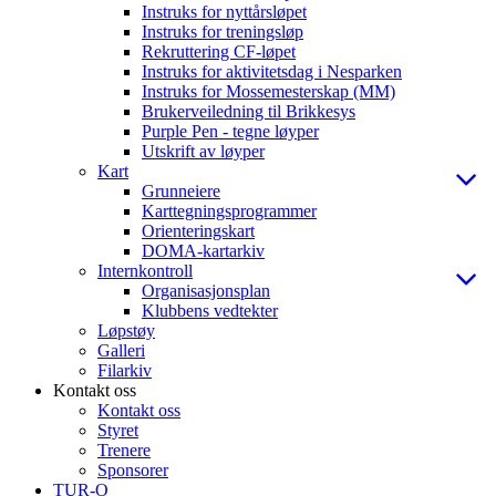
Instruks for nyttårsløpet
Instruks for treningsløp
Rekruttering CF-løpet
Instruks for aktivitetsdag i Nesparken
Instruks for Mossemesterskap (MM)
Brukerveiledning til Brikkesys
Purple Pen - tegne løyper
Utskrift av løyper
Kart
Grunneiere
Karttegningsprogrammer
Orienteringskart
DOMA-kartarkiv
Internkontroll
Organisasjonsplan
Klubbens vedtekter
Løpstøy
Galleri
Filarkiv
Kontakt oss
Kontakt oss
Styret
Trenere
Sponsorer
TUR-O