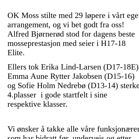
OK Moss stilte med 29 løpere i vårt ege
arrangement, og vi bet godt fra oss!
Alfred Bjørnerød stod for dagens beste
mosseprestasjon med seier i H17-18
Elite.
Ellers tok Erika Lind-Larsen (D17-18E)
Emma Aune Rytter Jakobsen (D15-16)
og Sofie Holm Nedrebø (D13-14) sterk
4.plasser i gode startfelt i sine
respektive klasser.
Vi ønsker å takke alle våre funksjonære
som har bidratt før, underveis og etter