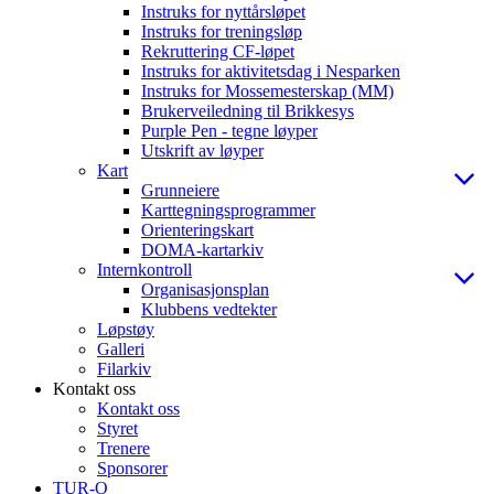
Instruks for nyttårsløpet
Instruks for treningsløp
Rekruttering CF-løpet
Instruks for aktivitetsdag i Nesparken
Instruks for Mossemesterskap (MM)
Brukerveiledning til Brikkesys
Purple Pen - tegne løyper
Utskrift av løyper
Kart
Grunneiere
Karttegningsprogrammer
Orienteringskart
DOMA-kartarkiv
Internkontroll
Organisasjonsplan
Klubbens vedtekter
Løpstøy
Galleri
Filarkiv
Kontakt oss
Kontakt oss
Styret
Trenere
Sponsorer
TUR-O