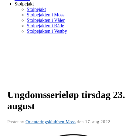
Stolpejakt
Stolpejakt
Stolpejakten i Moss
Stolpejakten i Våler
Stolpejakten i Råde
Stolpejakten i Vestby
Ungdomsserieløp tirsdag 23.
august
Postet av
Orienteringsklubben Moss
den
17. aug 2022