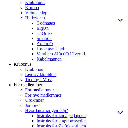
Klubbturer
Korona
Virtuelle løp
Halloween
Godnattas
ElgOn
ThOmas
Småtroll
Arakn-O
Hodeløse Jakob
Varulven AlfredO Ulverud
Kabelmannen
Klubbhus
Klubbhus
Leie av klubbhus
Trening i Moss
For medlemmer
For medlemmer
For nye medlemmer
Urokråker
Juniorer
Hvordan arrangere løp?
Instruks for lørdagskjappen
Instruks for Ungdomsserien
Instruks for Østfoldsprinten