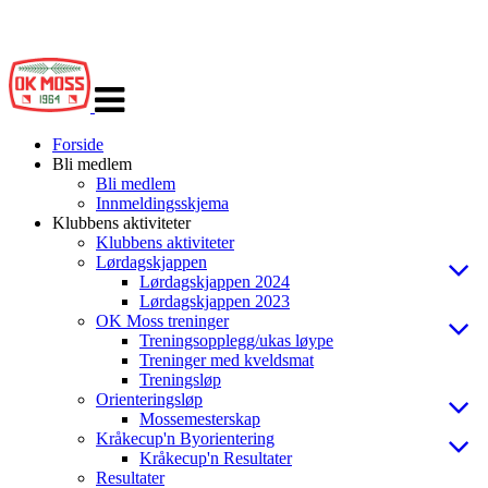
Veksle
navigasjon
Forside
Bli medlem
Bli medlem
Innmeldingsskjema
Klubbens aktiviteter
Klubbens aktiviteter
Lørdagskjappen
Lørdagskjappen 2024
Lørdagskjappen 2023
OK Moss treninger
Treningsopplegg/ukas løype
Treninger med kveldsmat
Treningsløp
Orienteringsløp
Mossemesterskap
Kråkecup'n Byorientering
Kråkecup'n Resultater
Resultater