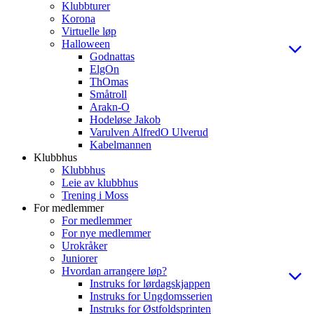
Klubbturer
Korona
Virtuelle løp
Halloween
Godnattas
ElgOn
ThOmas
Småtroll
Arakn-O
Hodeløse Jakob
Varulven AlfredO Ulverud
Kabelmannen
Klubbhus
Klubbhus
Leie av klubbhus
Trening i Moss
For medlemmer
For medlemmer
For nye medlemmer
Urokråker
Juniorer
Hvordan arrangere løp?
Instruks for lørdagskjappen
Instruks for Ungdomsserien
Instruks for Østfoldsprinten