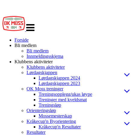
Veksle
navigasjon
Forside
Bli medlem
Bli medlem
Innmeldingsskjema
Klubbens aktiviteter
Klubbens aktiviteter
Lørdagskjappen
Lørdagskjappen 2024
Lørdagskjappen 2023
OK Moss treninger
Treningsopplegg/ukas løype
Treninger med kveldsmat
Treningsløp
Orienteringsløp
Mossemesterskap
Kråkecup'n Byorientering
Kråkecup'n Resultater
Resultater