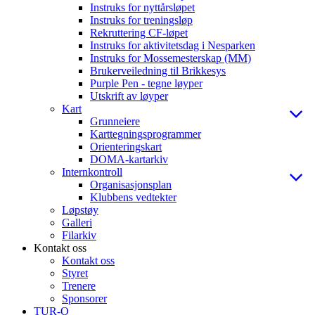
Instruks for nyttårsløpet
Instruks for treningsløp
Rekruttering CF-løpet
Instruks for aktivitetsdag i Nesparken
Instruks for Mossemesterskap (MM)
Brukerveiledning til Brikkesys
Purple Pen - tegne løyper
Utskrift av løyper
Kart
Grunneiere
Karttegningsprogrammer
Orienteringskart
DOMA-kartarkiv
Internkontroll
Organisasjonsplan
Klubbens vedtekter
Løpstøy
Galleri
Filarkiv
Kontakt oss
Kontakt oss
Styret
Trenere
Sponsorer
TUR-O