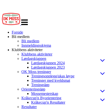
Veksle
navigasjon
Forside
Bli medlem
Bli medlem
Innmeldingsskjema
Klubbens aktiviteter
Klubbens aktiviteter
Lørdagskjappen
Lørdagskjappen 2024
Lørdagskjappen 2023
OK Moss treninger
Treningsopplegg/ukas løype
Treninger med kveldsmat
Treningsløp
Orienteringsløp
Mossemesterskap
Kråkecup'n Byorientering
Kråkecup'n Resultater
Resultater