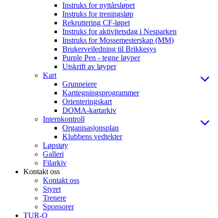
Instruks for nyttårsløpet
Instruks for treningsløp
Rekruttering CF-løpet
Instruks for aktivitetsdag i Nesparken
Instruks for Mossemesterskap (MM)
Brukerveiledning til Brikkesys
Purple Pen - tegne løyper
Utskrift av løyper
Kart
Grunneiere
Karttegningsprogrammer
Orienteringskart
DOMA-kartarkiv
Internkontroll
Organisasjonsplan
Klubbens vedtekter
Løpstøy
Galleri
Filarkiv
Kontakt oss
Kontakt oss
Styret
Trenere
Sponsorer
TUR-O