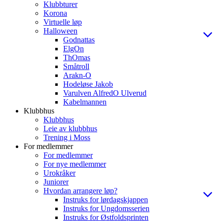
Klubbturer
Korona
Virtuelle løp
Halloween
Godnattas
ElgOn
ThOmas
Småtroll
Arakn-O
Hodeløse Jakob
Varulven AlfredO Ulverud
Kabelmannen
Klubbhus
Klubbhus
Leie av klubbhus
Trening i Moss
For medlemmer
For medlemmer
For nye medlemmer
Urokråker
Juniorer
Hvordan arrangere løp?
Instruks for lørdagskjappen
Instruks for Ungdomsserien
Instruks for Østfoldsprinten