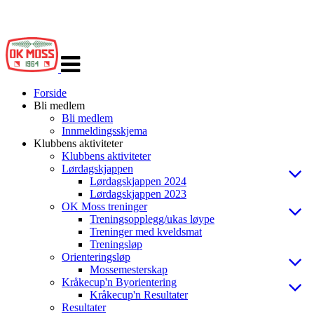
Veksle
navigasjon
Forside
Bli medlem
Bli medlem
Innmeldingsskjema
Klubbens aktiviteter
Klubbens aktiviteter
Lørdagskjappen
Lørdagskjappen 2024
Lørdagskjappen 2023
OK Moss treninger
Treningsopplegg/ukas løype
Treninger med kveldsmat
Treningsløp
Orienteringsløp
Mossemesterskap
Kråkecup'n Byorientering
Kråkecup'n Resultater
Resultater