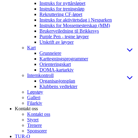
Instruks for nyttårsløpet
Instruks for treningsløp
Rekruttering CF-løpet
Instruks for aktivitetsdag i Nesparken
Instruks for Mossemesterskap (MM)
Brukerveiledning til Brikkesys
Purple Pen - tegne løyper
Utskrift av løyper
Kart
Grunneiere
Karttegningsprogrammer
Orienteringskart
DOMA-kartarkiv
Internkontroll
Organisasjonsplan
Klubbens vedtekter
Løpstøy
Galleri
Filarkiv
Kontakt oss
Kontakt oss
Styret
Trenere
Sponsorer
TUR-O