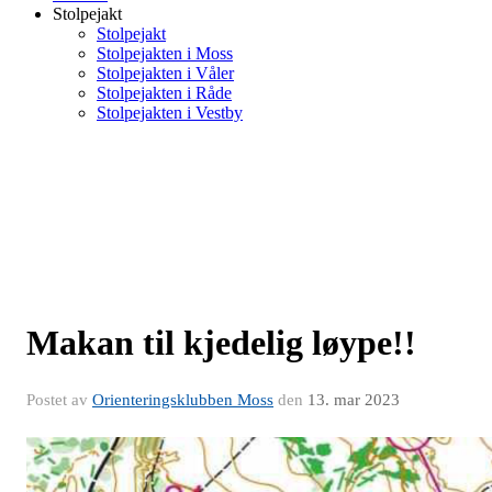
Stolpejakt
Stolpejakt
Stolpejakten i Moss
Stolpejakten i Våler
Stolpejakten i Råde
Stolpejakten i Vestby
Makan til kjedelig løype!!
Postet av
Orienteringsklubben Moss
den
13. mar 2023