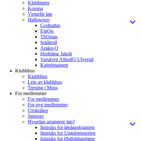
Klubbturer
Korona
Virtuelle løp
Halloween
Godnattas
ElgOn
ThOmas
Småtroll
Arakn-O
Hodeløse Jakob
Varulven AlfredO Ulverud
Kabelmannen
Klubbhus
Klubbhus
Leie av klubbhus
Trening i Moss
For medlemmer
For medlemmer
For nye medlemmer
Urokråker
Juniorer
Hvordan arrangere løp?
Instruks for lørdagskjappen
Instruks for Ungdomsserien
Instruks for Østfoldsprinten