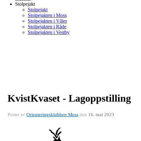
Stolpejakt
Stolpejakt
Stolpejakten i Moss
Stolpejakten i Våler
Stolpejakten i Råde
Stolpejakten i Vestby
KvistKvaset - Lagoppstilling
Postet av
Orienteringsklubben Moss
den
16. mai 2023