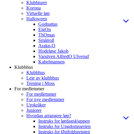
Klubbturer
Korona
Virtuelle løp
Halloween
Godnattas
ElgOn
ThOmas
Småtroll
Arakn-O
Hodeløse Jakob
Varulven AlfredO Ulverud
Kabelmannen
Klubbhus
Klubbhus
Leie av klubbhus
Trening i Moss
For medlemmer
For medlemmer
For nye medlemmer
Urokråker
Juniorer
Hvordan arrangere løp?
Instruks for lørdagskjappen
Instruks for Ungdomsserien
Instruks for Østfoldsprinten