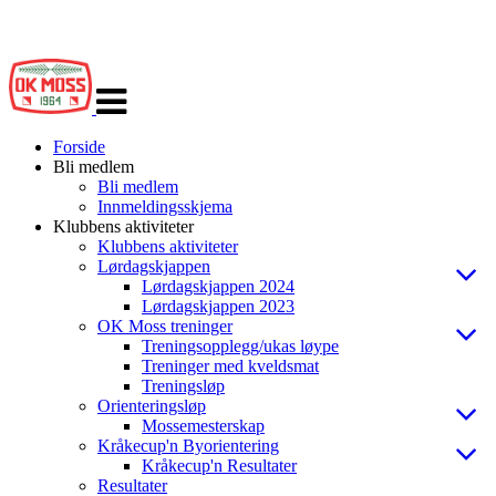
Veksle
navigasjon
Forside
Bli medlem
Bli medlem
Innmeldingsskjema
Klubbens aktiviteter
Klubbens aktiviteter
Lørdagskjappen
Lørdagskjappen 2024
Lørdagskjappen 2023
OK Moss treninger
Treningsopplegg/ukas løype
Treninger med kveldsmat
Treningsløp
Orienteringsløp
Mossemesterskap
Kråkecup'n Byorientering
Kråkecup'n Resultater
Resultater