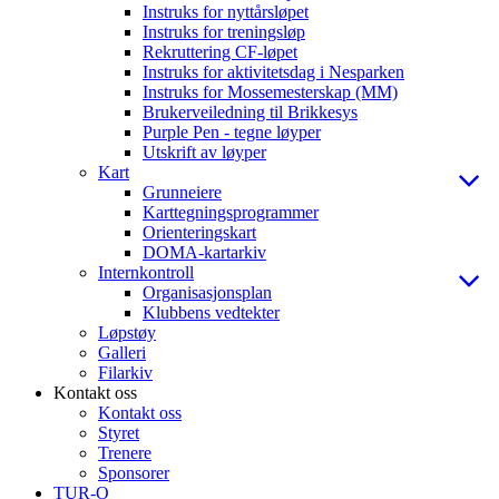
Instruks for nyttårsløpet
Instruks for treningsløp
Rekruttering CF-løpet
Instruks for aktivitetsdag i Nesparken
Instruks for Mossemesterskap (MM)
Brukerveiledning til Brikkesys
Purple Pen - tegne løyper
Utskrift av løyper
Kart
Grunneiere
Karttegningsprogrammer
Orienteringskart
DOMA-kartarkiv
Internkontroll
Organisasjonsplan
Klubbens vedtekter
Løpstøy
Galleri
Filarkiv
Kontakt oss
Kontakt oss
Styret
Trenere
Sponsorer
TUR-O