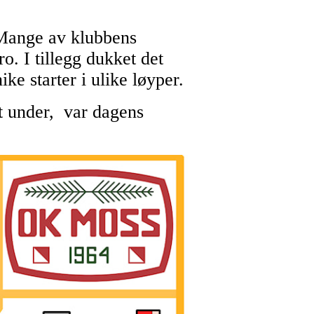
 Mange av klubbens
o. I tillegg dukket det
ke starter i ulike løyper.
st under, var dagens