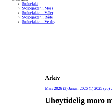
Stolpejakt
Stolpejakten i Moss
Stolpejakten i Våler
Stolpejakten i Råde
Stolpejakten i Vestby
Arkiv
Mars 2026 (3)
Januar 2026 (1)
2025 (26)
Uhøytidelig moro 