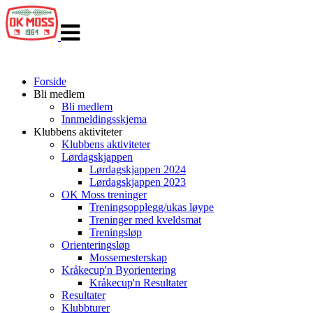
Veksle
navigasjon
Forside
Bli medlem
Bli medlem
Innmeldingsskjema
Klubbens aktiviteter
Klubbens aktiviteter
Lørdagskjappen
Lørdagskjappen 2024
Lørdagskjappen 2023
OK Moss treninger
Treningsopplegg/ukas løype
Treninger med kveldsmat
Treningsløp
Orienteringsløp
Mossemesterskap
Kråkecup'n Byorientering
Kråkecup'n Resultater
Resultater
Klubbturer