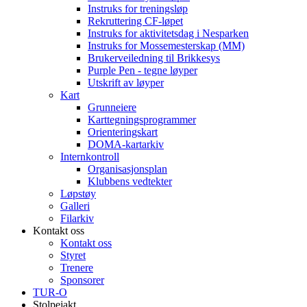
Instruks for treningsløp
Rekruttering CF-løpet
Instruks for aktivitetsdag i Nesparken
Instruks for Mossemesterskap (MM)
Brukerveiledning til Brikkesys
Purple Pen - tegne løyper
Utskrift av løyper
Kart
Grunneiere
Karttegningsprogrammer
Orienteringskart
DOMA-kartarkiv
Internkontroll
Organisasjonsplan
Klubbens vedtekter
Løpstøy
Galleri
Filarkiv
Kontakt oss
Kontakt oss
Styret
Trenere
Sponsorer
TUR-O
Stolpejakt