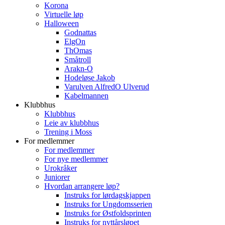
Korona
Virtuelle løp
Halloween
Godnattas
ElgOn
ThOmas
Småtroll
Arakn-O
Hodeløse Jakob
Varulven AlfredO Ulverud
Kabelmannen
Klubbhus
Klubbhus
Leie av klubbhus
Trening i Moss
For medlemmer
For medlemmer
For nye medlemmer
Urokråker
Juniorer
Hvordan arrangere løp?
Instruks for lørdagskjappen
Instruks for Ungdomsserien
Instruks for Østfoldsprinten
Instruks for nyttårsløpet