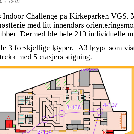
0. sep 2023
ns Indoor Challenge på Kirkeparken VGS.
østferie med litt innendørs orienteringsmor
ubber. Dermed ble hele 219 individuelle uni
le 3 forskjellige løyper. A3 løypa som vi
trekk med 5 etasjers stigning.