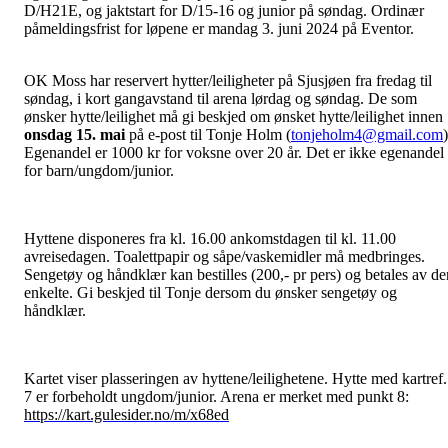
D/H21E, og jaktstart for D/15-16 og junior på søndag. Ordinær
påmeldingsfrist for løpene er mandag 3. juni 2024 på Eventor.
OK Moss har reservert hytter/leiligheter på Sjusjøen fra fredag til
søndag, i kort gangavstand til arena lørdag og søndag. De som
ønsker hytte/leilighet må gi beskjed om ønsket hytte/leilighet innen
onsdag 15. mai
på e-post til Tonje Holm (
tonjeholm4@gmail.com
)
Egenandel er 1000 kr for voksne over 20 år. Det er ikke egenandel
for barn/ungdom/junior.
Hyttene disponeres fra kl. 16.00 ankomstdagen til kl. 11.00
avreisedagen. Toalettpapir og såpe/vaskemidler må medbringes.
Sengetøy og håndklær kan bestilles (200,- pr pers) og betales av de
enkelte. Gi beskjed til Tonje dersom du ønsker sengetøy og
håndklær.
Kartet viser plasseringen av hyttene/leilighetene. Hytte med kartref.
7 er forbeholdt ungdom/junior. Arena er merket med punkt 8:
https://kart.gulesider.no/m/x68ed