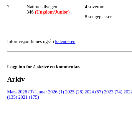
7
Nattrudstilvegen
4 soverom
346
(Ungdom/Junior)
8 sengeplasser
Informasjon finnes også i
kalenderen
.
Logg inn for å skrive en kommentar.
Arkiv
Mars 2026 (3)
Januar 2026 (1)
2025 (26)
2024 (57)
2023 (74)
202
(135)
2021 (175)