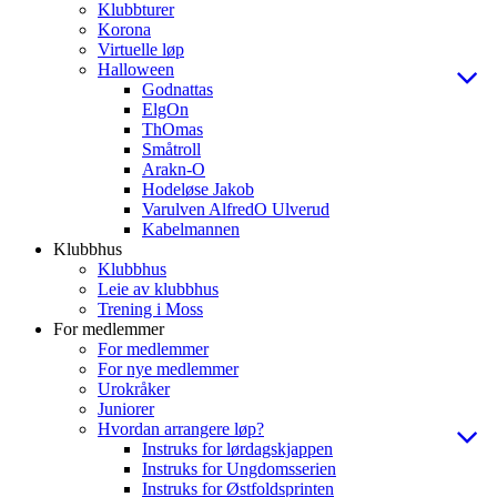
Klubbturer
Korona
Virtuelle løp
Halloween
Godnattas
ElgOn
ThOmas
Småtroll
Arakn-O
Hodeløse Jakob
Varulven AlfredO Ulverud
Kabelmannen
Klubbhus
Klubbhus
Leie av klubbhus
Trening i Moss
For medlemmer
For medlemmer
For nye medlemmer
Urokråker
Juniorer
Hvordan arrangere løp?
Instruks for lørdagskjappen
Instruks for Ungdomsserien
Instruks for Østfoldsprinten