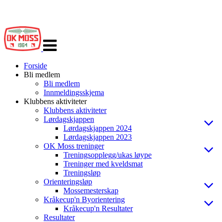
Veksle
navigasjon
Forside
Bli medlem
Bli medlem
Innmeldingsskjema
Klubbens aktiviteter
Klubbens aktiviteter
Lørdagskjappen
Lørdagskjappen 2024
Lørdagskjappen 2023
OK Moss treninger
Treningsopplegg/ukas løype
Treninger med kveldsmat
Treningsløp
Orienteringsløp
Mossemesterskap
Kråkecup'n Byorientering
Kråkecup'n Resultater
Resultater