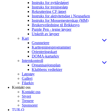
Instruks for nyttårsløpet
Instruks for treningsløp
Rekruttering CF-løpet
Instruks for aktivitetsdag i Nesparken
Instruks for Mossemesterskap (MM)
Brukerveiledning til Brikkesys
Purple Pen - tegne løyper
Utskrift av løyper
Kart
Grunneiere
Karttegningsprogrammer
Orienteringskart
DOMA-kartarkiv
Internkontroll
Organisasjonsplan
Klubbens vedtekter
Løpstøy
Galleri
Filarkiv
Kontakt oss
Kontakt oss
Styret
Trenere
Sponsorer
TUR-O